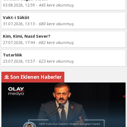
03.08.2026, 12:59 -
445 kere okunmuş.
Vakt-i Sükût
31.07.2026, 13:13 -
680 kere okunmuş.
Kim, Kimi, Nasıl Sever?
27.07.2026, 17:44 -
682 kere okunmuş.
Tutarlılık
23.07.2026, 15:57 -
623 kere okunmuş.
Son Eklenen Haberler