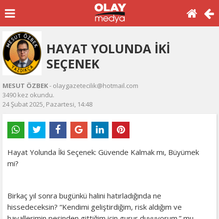
HAYAT YOLUNDA İKİ
SEÇENEK
MESUT ÖZBEK
- olaygazetecilik@hotmail.com
3490 kez okundu.
24 Şubat 2025, Pazartesi, 14:48
Hayat Yolunda İki Seçenek: Güvende Kalmak mı, Büyümek
mi?
Birkaç yıl sonra bugünkü halini hatırladığında ne
hissedeceksin? “Kendimi geliştirdiğim, risk aldığım ve
hayallerimin peşinden gittiğim için gurur duyuyorum.” mu