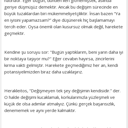
hatırlatır. Eğer bugün, dünden ileri gitmemişsek, aslında
geriye düşmüşüz demektir. Ancak bu değişim sürecinde en
büyük tuzaklardan biri mükemmeliyetçiliktir. İnsan bazen “Ya
en iyisini yapamazsam?” diye düşünerek hiç başlamamayı
tercih eder. Oysa önemli olan kusursuz olmak değil, harekete
geçmektir.
Kendine şu soruyu sor: "Bugün yaptıklarım, beni yarın daha iyi
bir noktaya taşıyor mu?" Eğer cevabın hayırsa, zincirlerini
kırma vakti gelmiştir. Harekete geçmediğimiz her an, kendi
potansiyelimizden biraz daha uzaklaşırız.
Herakleitos, “Değişmeyen tek şey değişimin kendisidir.” der.
O halde değişimi kucaklamalı, korkularımızla yüzleşmeli ve
küçük de olsa adımlar atmalıyız. Çünkü gerçek başarısızlık,
denememek ve aynı yerde kalmaktır.