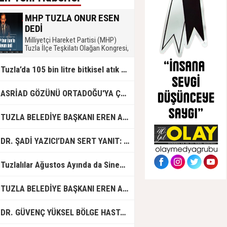
MHP TUZLA ONUR ESEN
DEDİ
Milliyetçi Hareket Partisi (MHP)
Tuzla İlçe Teşkilatı Olağan Kongresi,
İdris Güllüce Kültür Merkezi’nde
coşkulu bir katılımla gerçekleştirildi.
Tuzla’da 105 bin litre bitkisel atık yağ toplandı
Tek listeyle gidilen seçimde mevcut
başkan Onur Esen, partililerin ve
delegelerin güvenini bir kez daha
ASRİAD GÖZÜNÜ ORTADOĞU'YA ÇEVİRDİ
kazanarak MHP Tuzla İlçe
Başkanlığına yeniden seçildi.
UZLA BELEDİYE BAŞKANI EREN ALİ BİNGÖL’DEN İBB’YE SORULAR: "O ZAMAN NEDEN GÖRMEDİNİZ?
R. ŞADİ YAZICI’DAN SERT YANIT: "TUZLA’YA YÖNELİK KİN VE HIRSIN TUTARSIZLIKLAR MANZUMESİ"
Tuzlalılar Ağustos Ayında da Sinemaya Doyacak
UZLA BELEDİYE BAŞKANI EREN ALİ BİNGÖL'DEN İBB BAŞKAN VEKİLİ NURİ ASLAN'A SERT CEVAP
DR. GÜVENÇ YÜKSEL BÖLGE HASTANESİ'NDE ÇALIŞMAYA BAŞLADI