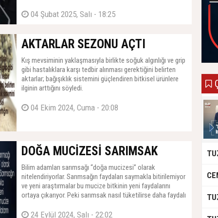
04 Şubat 2025, Salı - 18:25
AKTARLAR SEZONU AÇTI
Kış mevsiminin yaklaşmasıyla birlikte soğuk algınlığı ve grip
gibi hastalıklara karşı tedbir alınması gerektiğini belirten
aktarlar; bağışıklık sistemini güçlendiren bitkisel ürünlere
Ç
ilginin arttığını söyledi.
04 Ekim 2024, Cuma - 20:08
DOĞA MUCİZESİ SARIMSAK
Bilim adamları sarımsağı “doğa mucizesi” olarak
nitelendiriyorlar. Sarımsağın faydaları saymakla bitirilemiyor
ve yeni araştırmalar bu mucize bitkinin yeni faydalarını
ortaya çıkarıyor. Peki sarımsak nasıl tüketilirse daha faydalı
olur? Sarımsağın bilinmeyen 10 farklı kullanım alanının
olduğu ortaya çıktı.
24 Eylül 2024, Salı - 22:02