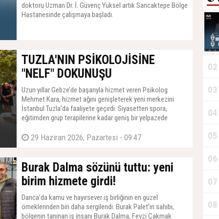
doktoru Uzman Dr. İ. Güvenç Yüksel artık Sancaktepe Bölge
Hastanesinde çalışmaya başladı.
03 Ağustos 2026, Pazartesi - 18:01
TUZLA'NIN PSİKOLOJİSİNE
02
"NELF" DOKUNUŞU
03
Uzun yıllar Gebze’de başarıyla hizmet veren Psikolog
Mehmet Kara, hizmet ağını genişleterek yeni merkezini
İstanbul Tuzla’da faaliyete geçirdi. Siyasetten spora,
04
T
eğitimden grup terapilerine kadar geniş bir yelpazede
hizmet verecek olan enstitünün açılışına siyaset ve medya
05
D
dünyasından yoğun katılım sağlandı.
29 Haziran 2026, Pazartesi - 09:47
06
Burak Dalma sözünü tuttu: yeni
birim hizmete girdi!
07
T
Darıca’da kamu ve hayırsever iş birliğinin en güzel
08
örneklerinden biri daha sergilendi. Burak Palet’in sahibi,
bölgenin tanınan iş insanı Burak Dalma, Fevzi Çakmak