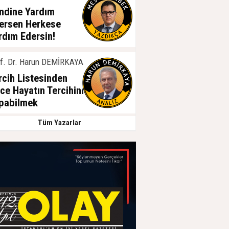
ndine Yardım
ersen Herkese
rdım Edersin!
ğustos 2026, Perşembe
f. Dr. Harun DEMİRKAYA
rcih Listesinden
ce Hayatın Tercihini
pabilmek
ğustos 2026, Salı
Tüm Yazarlar