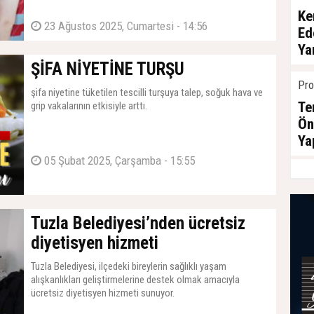
Ke
23 Ağustos 2025, Cumartesi - 14:56
Ed
Ya
ŞİFA NİYETİNE TURŞU
06 A
Pro
şifa niyetine tüketilen tescilli turşuya talep, soğuk hava ve
Te
grip vakalarının etkisiyle arttı.
Ön
Ya
05 Şubat 2025, Çarşamba - 15:55
04 A
Tuzla Belediyesi’nden ücretsiz
diyetisyen hizmeti
Tuzla Belediyesi, ilçedeki bireylerin sağlıklı yaşam
alışkanlıkları geliştirmelerine destek olmak amacıyla
ücretsiz diyetisyen hizmeti sunuyor.