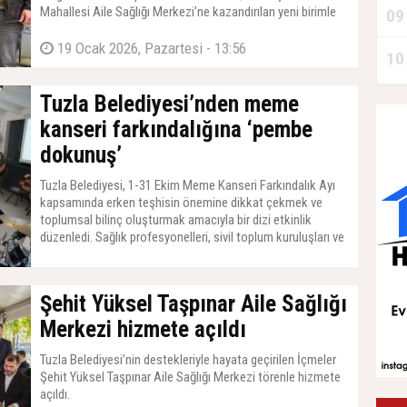
Mahallesi Aile Sağlığı Merkezi’ne kazandırılan yeni birimle
09
Darıca’nın sağlık altyapısına büyük bir katkı sundu.
19 Ocak 2026, Pazartesi - 13:56
10
Tuzla Belediyesi’nden meme
kanseri farkındalığına ‘pembe
dokunuş’
Tuzla Belediyesi, 1-31 Ekim Meme Kanseri Farkındalık Ayı
kapsamında erken teşhisin önemine dikkat çekmek ve
toplumsal bilinç oluşturmak amacıyla bir dizi etkinlik
düzenledi. Sağlık profesyonelleri, sivil toplum kuruluşları ve
vatandaşların bir araya geldiği etkinliklerde farkındalık
mesajları verildi.
24 Ekim 2025, Cuma - 13:32
Şehit Yüksel Taşpınar Aile Sağlığı
Merkezi hizmete açıldı
Tuzla Belediyesi’nin destekleriyle hayata geçirilen İçmeler
Şehit Yüksel Taşpınar Aile Sağlığı Merkezi törenle hizmete
açıldı.