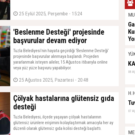
25 Eylül 2025, Perşembe - 15:24
MU
Ga
'Beslenme Desteği' projesinde
Ku
Yo
başvurular devam ediyor
08 A
Tuzla Belediyesi’nin hayata geçirdiği ‘Beslenme Desteği’
YÜ
projesinde başvurular alınmaya başlandı. Projeden
yararlanmak isteyen aileler, 15 Ağustos itibarıyla online
KA
veya yüz yüze başvuru yapabiliyor.
08 A
25 Ağustos 2025, Pazartesi - 20:48
H.H
Çölyak hastalarına glütensiz gıda
Tu
desteği
07 A
Tuzla Belediyesi, ilçede yaşayan çölyak hastalarının
glütensiz ürünlere erişimini kolaylaştırmak amacıyla her ay
düzenli olarak glütensiz gıda kolisi desteği başlattı.
ME