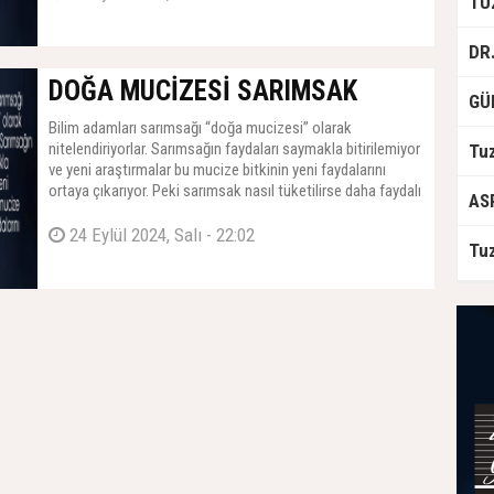
DOĞA MUCİZESİ SARIMSAK
Bilim adamları sarımsağı “doğa mucizesi” olarak
nitelendiriyorlar. Sarımsağın faydaları saymakla bitirilemiyor
ve yeni araştırmalar bu mucize bitkinin yeni faydalarını
ortaya çıkarıyor. Peki sarımsak nasıl tüketilirse daha faydalı
olur? Sarımsağın bilinmeyen 10 farklı kullanım alanının
olduğu ortaya çıktı.
24 Eylül 2024, Salı - 22:02