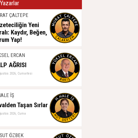
Yazarlar
RAT ÇALTEPE
zeteciliğin Yeni
ralı: Kaydır, Beğen,
rum Yap!
ğustos 2026, Cumartesi
KSEL ERCAN
LP AĞRISI
ğustos 2026, Cumartesi
ALE İŞ
valden Taşan Sırlar
ğustos 2026, Cuma
SUT ÖZBEK