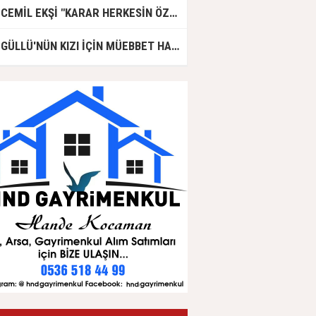
CEMİL EKŞİ "KARAR HERKESİN ÖZGÜRLÜĞÜ"
GÜLLÜ'NÜN KIZI İÇİN MÜEBBET HAPİS CEZASI İSTENDİ!