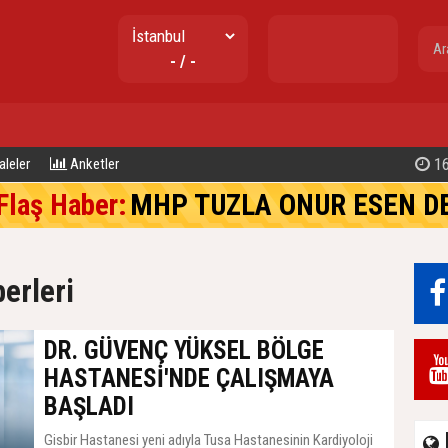
gr. altın
- / -
---
19:10
ASRİA
leler
Anketler
Flaş Haber:
MHP TUZLA ONUR ESEN D
erleri
DR. GÜVENÇ YÜKSEL BÖLGE
HASTANESİ'NDE ÇALIŞMAYA
BAŞLADI
Gisbir Hastanesi yeni adıyla Tusa Hastanesinin Kardiyoloji