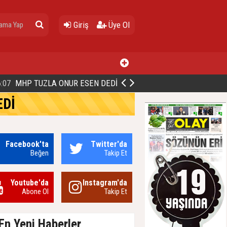
Giriş
Üye Ol
D GÖZÜNÜ ORTADOĞU'YA ÇEVİRDİ
EDİ
Facebook'ta
Twitter'da
Beğen
Takip Et
Youtube'da
Instagram'da
Abone Ol
Takip Et
En Yeni Haberler