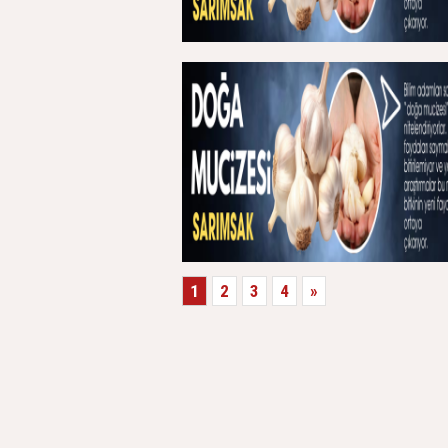
1
2
3
4
»