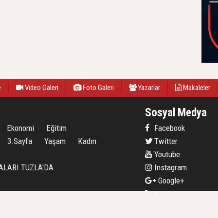
e
Video Galeri
Foto Galeri
Yazarlar
Makaleler
Sosyal Medya
Ekonomi
Eğitim
Facebook
3.Sayfa
Yaşam
Kadın
Twitter
Youtube
ALARI TUZLA'DA
Instagram
Google+
RSS