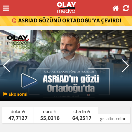
ASRİAD GÖZÜNÜ ORTADOĞU'YA ÇEVİRDİ
Ekonomi
dolar
euro
sterlin
47,7127
55,0216
64,2517
gr. altın color-
bist color-