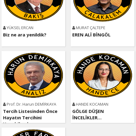
YÜKSEL ERCAN
MURAT ÇALTEPE
Biz ne ara yenildik?
EREN ALİ BİNGÖL
Prof. Dr. Harun DEMİRKAYA
HANDE KOCAMAN
Tercih Listesinden Önce
GÖLGE DÜŞEN
Hayatın Tercihini
İNCELİKLER…
Yapabilmek