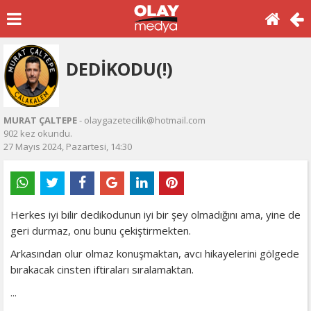
DEDİKODU(!)
MURAT ÇALTEPE
- olaygazetecilik@hotmail.com
902 kez okundu.
27 Mayıs 2024, Pazartesi, 14:30
Herkes iyi bilir dedikodunun iyi bir şey olmadığını ama, yine de
geri durmaz, onu bunu çekiştirmekten.
Arkasından olur olmaz konuşmaktan, avcı hikayelerini gölgede
bırakacak cinsten iftiraları sıralamaktan.
...