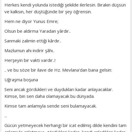
Herkes kendi yolunda istediği şekilde ilerlesin. Bırakın düşsün
ve kalksın, her düştüğünde bir şey öğrensin.
Hem ne diyor Yunus Emre;
Olsun be aldırma Yaradan yârdır..
Sanmaki zalimin ettiği kârdır..
Mazlumun ahı indirir şâhı..
Herşeyin bir vakti vardır..!
.. ve bu söze bir ilave de Hz. Mevlana'dan bana gelsin:
Uğraşma boşuna
Seni ancak gördükleri ve duydukları kadar anlayacaklar.
Kimse, bin sen daha olamayacak bu dünyada.
Kimse tam anlamıyla sende seni bulamayacak.
...
Gücün yetmeyecek herhangi bir icat edilmiş dilde kendini tam
anlamıyla anlatmaya, gördükleri kadar, kendi anladıkları kadar