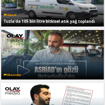
Genel
Tuzla’da 105 bin litre bitkisel atık yağ toplandı
Ekonomi