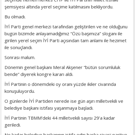
şemsiyesi altında yerel seçime katılmasını bekliyordu.
Bu olmadı.
İYİ Parti genel merkezi tarafından geliştirilen ve ne olduğunu
bugün bizimde anlayamadığımız “Özü başımıza” sloganı ile
girilen yerel seçim İYİ Parti açısından tam anlamı ile hezimet
ile sonuçlandı.
Sonrası malum.
Dönemin genel başkanı Meral Akşener “bütün sorumluluk
bende” diyerek kongre kararı aldı.
İYİ Partinin o dönemdeki oy oranı yüzde ikiler civarında
konuşuluyordu.
O günlerde İYİ Partiden nerede ise gün aşırı milletvekili ve
belediye başkanı istifası yaşanmaya başladı.
İYİ Partinin TBMM’deki 44 milletvekili sayısı 29’a kadar
geriledi.
Ne kadar belediye başkanının istifa edip başka siyasi partiye