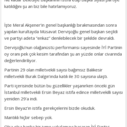
katıldığını şu an biz bile hatırlamıyoruz.
İşte Meral Akşener’in genel başkanlığı bırakmasından sonra
yapılan kurultayda Müsavat Dervişoğlu genel başkan seçildi
ve partiyi adeta “enkaz” denilebilecek bir şekilde devraldı.
Dervişoğlu’nun olağanüstü performansı sayesinde İYİ Partinin
oy oranı pek çok kesim tarafından şu an yüzde onlar civarında
değerlendiriliyor.
Partinin 29 olan milletvekili sayısı bağımsız Balıkesir
milletvekili Burak Dalgın’ında katılı ile 30 sayısına ulaştı.
Parti içerisinde bütün bu güzellikler yaşanırken önceki gün
İstanbul milletvekili Ersin Beyaz istifa edince milletvekilli sayısı
yeniden 29’a indi.
Ersin Beyaz’ın istifa gerekçelerini bizde okuduk.
Mantıklı hiçbir sebep yok.
Olsa olsa harika bir ivme yakalamayı başaran İYİ Partiyi