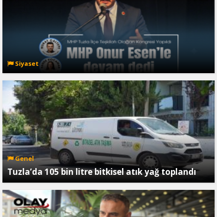
Siyaset
Genel
Tuzla’da 105 bin litre bitkisel atık yağ toplandı