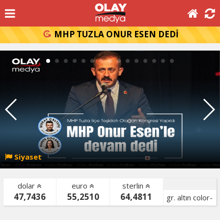
MHP TUZLA ONUR ESEN DEDİ
Siyaset
dolar
euro
sterlin
47,7436
55,2510
64,4811
gr. altın color-
bist color-