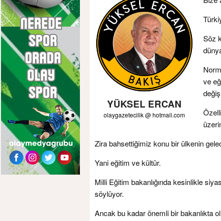
Türki
Söz k
dünya
Norma
ve eğ
değiş
YÜKSEL ERCAN
Özelli
olaygazetecilik @ hotmail.com
üzeri
Zira bahsettiğimiz konu bir ülkenin gele
Yani eğitim ve kültür.
Milli Eğitim bakanlığında kesinlikle siyas
söylüyor.
Ancak bu kadar önemli bir bakanlıkta o