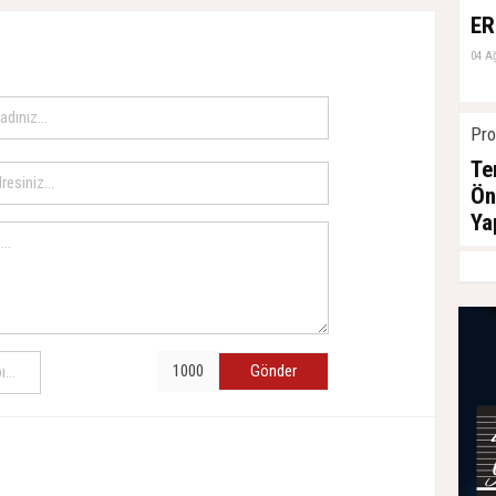
ER
04 A
Pro
Te
Ön
Ya
04 A
Gönder