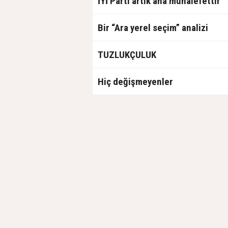
İYİ Parti artık ana muhalefettir
Bir “Ara yerel seçim” analizi
TUZLUKÇULUK
Hiç değişmeyenler