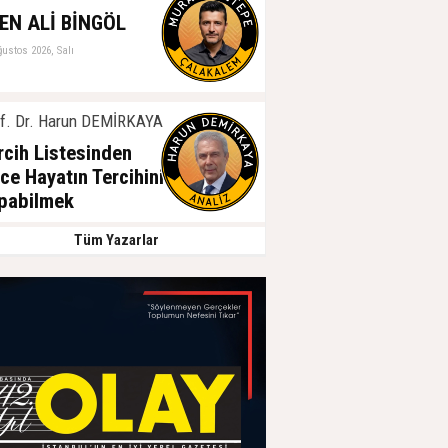
EN ALİ BİNGÖL
ğustos 2026, Salı
f. Dr. Harun DEMİRKAYA
rcih Listesinden
ce Hayatın Tercihini
pabilmek
ğustos 2026, Salı
Tüm Yazarlar