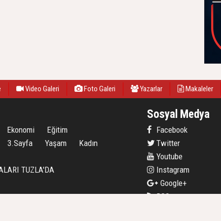
e
Video Galeri
Foto Galeri
Yazarlar
Makaleler
Sosyal Medya
Ekonomi
Eğitim
Facebook
3.Sayfa
Yaşam
Kadın
Twitter
Youtube
ALARI TUZLA'DA
Instagram
Google+
RSS