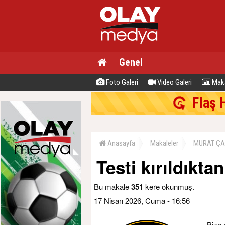
Genel
Foto Galeri
Video Galeri
Maka
Flaş 
Anasayfa
Makaleler
MURAT ÇA
Testi kırıldıkta
Bu makale
351
kere okunmuş.
17 Nisan 2026, Cuma - 16:56
Bize 