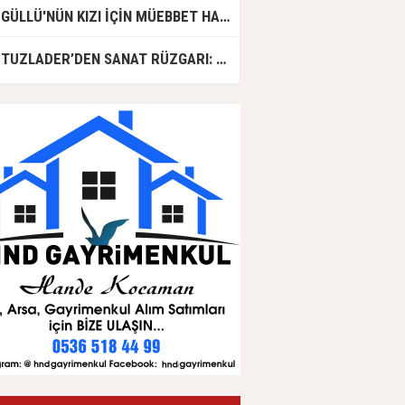
GÜLLÜ'NÜN KIZI İÇİN MÜEBBET HAPİS CEZASI İSTENDİ!
TUZLADER’DEN SANAT RÜZGARI: ŞARKILAR TUZLA İÇİN SÖYLENDİ