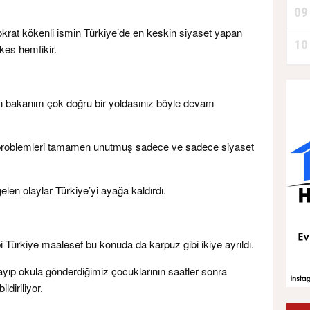
09
krat kökenli ismin Türkiye’de en keskin siyaset yapan
10
kes hemfikir.
.
n bakanım çok doğru bir yoldasınız böyle devam
lan problemleri tamamen unutmuş sadece ve sadece siyaset
len olaylar Türkiye’yi ayağa kaldırdı.
i Türkiye maalesef bu konuda da karpuz gibi ikiye ayrıldı.
kayıp okula gönderdiğimiz çocuklarının saatler sonra
ldiriliyor.