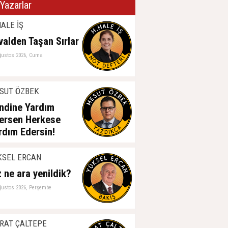
Yazarlar
ALE İŞ
valden Taşan Sırlar
ğustos 2026, Cuma
SUT ÖZBEK
ndine Yardım
ersen Herkese
rdım Edersin!
ğustos 2026, Perşembe
KSEL ERCAN
z ne ara yenildik?
ğustos 2026, Perşembe
RAT ÇALTEPE