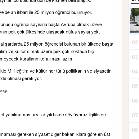
ye’de an itibarı ile 25 milyon öğrenci bulunuyor.
onusu öğrenci sayısına başta Avrupa olmak üzere
nın pek çok ülkesinde ulaşacak nüfus sayısı yok.
02
l şartlarda 25 milyon öğrencisi bulunan bir ülkede başta
itim ve kültür olmak üzere pek çok noktada hiç
03
T
meyecek kuralların konulması lazım.
kle Milli eğitim ve kültür her türlü politikanın ve siyasetin
04
D
nde olması gerekiyor.
05
ceği.
06
T
et yapılmamasını yıllar yılı bizde söylüyoruz ilgililerde
07
08
lmaması gereken siyaset diğer bakanlıklara göre en üst