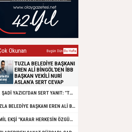
ok Okunan
Bugün
Dün
Bu Hafta
TUZLA BELEDİYE BAŞKANI
EREN ALİ BİNGÖL'DEN İBB
BAŞKAN VEKİLİ NURİ
ASLAN'A SERT CEVAP
Tuzla Belediye Başkanı Eren Ali
DR. ŞADİ YAZICI’DAN SERT YANIT: "TUZLA’YA YÖNELİK KİN VE HIRSIN TUTARSIZLIKLAR MANZUMESİ"
Bingöl, İBB Başkan Vekili Nuri
Aslan’ın emsal transferi konusundaki
açıklamalarına yazılı bir basın
TUZLA BELEDİYE BAŞKANI EREN ALİ BİNGÖL AK PARTİ'DE
açıklamasıyla yanıt verdi. Konunun
siyasi polemik değil, yaklaşık 50 bin
Tuzlalının geleceğini ilgilendiren
CEMİL EKŞİ "KARAR HERKESİN ÖZGÜRLÜĞÜ"
hayati bir sorun olduğunu vurgulayan
Bingöl, usulsüzlük iddialarının 2019-
2024 yıllarına ait olduğunu belirtti.