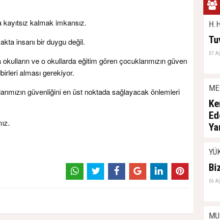
a kayıtsız kalmak imkansız.
H.H
Tu
kta insanı bir duygu değil.
07 A
okulların ve o okullarda eğitim gören çocuklarımızın güven
birleri alması gerekiyor.
ME
arımızın güvenliğini en üst noktada sağlayacak önlemleri
Ke
Ed
mız.
Ya
06 A
YÜ
Bi
06 A
MU