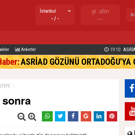
gr. altın
- / -
---
19:10
ASRİA
leler
Anketler
Haber:
ASRİAD GÖZÜNÜ ORTADOĞU'YA 
LTEPE
n sonra
ayrılan bu sütunda dün de kısmen belirtmiştik.