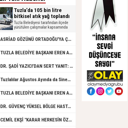
Tuzla’da 105 bin litre
bitkisel atık yağ toplandı
Tuzla Belediyesi tarafından ilçede
yürütülen çalışmalar kapsamında
2026 yılında 105 bin litre bitkisel atık
yağ toplandı. Muhtarlık, okul, mahalle
ASRİAD GÖZÜNÜ ORTADOĞU'YA ÇEVİRDİ
merkezi, mobil atık getirme merkezi,
işletme ve hanelerden toplanan atık
yağlar, biodizel üretiminde
UZLA BELEDİYE BAŞKANI EREN ALİ BİNGÖL’DEN İBB’YE SORULAR: "O ZAMAN NEDEN GÖRMEDİNİZ?
kullanılmak üzere geri dönüşüme
kazandırılıyor.
R. ŞADİ YAZICI’DAN SERT YANIT: "TUZLA’YA YÖNELİK KİN VE HIRSIN TUTARSIZLIKLAR MANZUMESİ"
Tuzlalılar Ağustos Ayında da Sinemaya Doyacak
UZLA BELEDİYE BAŞKANI EREN ALİ BİNGÖL'DEN İBB BAŞKAN VEKİLİ NURİ ASLAN'A SERT CEVAP
DR. GÜVENÇ YÜKSEL BÖLGE HASTANESİ'NDE ÇALIŞMAYA BAŞLADI
CEMİL EKŞİ "KARAR HERKESİN ÖZGÜRLÜĞÜ"