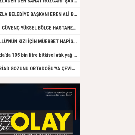
TUZLADER’DEN SANAT RÜZGARI: ŞARKILAR TUZLA İÇİN SÖYLENDİ
TUZLA BELEDİYE BAŞKANI EREN ALİ BİNGÖL’DEN İBB’YE SORULAR: "O ZAMAN NEDEN GÖRMEDİNİZ?
DR. GÜVENÇ YÜKSEL BÖLGE HASTANESİ'NDE ÇALIŞMAYA BAŞLADI
GÜLLÜ'NÜN KIZI İÇİN MÜEBBET HAPİS CEZASI İSTENDİ!
Tuzla’da 105 bin litre bitkisel atık yağ toplandı
ASRİAD GÖZÜNÜ ORTADOĞU'YA ÇEVİRDİ