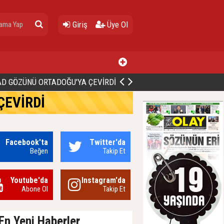
Giriş
Üye Ol
D GÖZÜNÜ ORTADOĞU'YA ÇEVİRDİ
ÇEVİRDİ
Facebook'ta
Twitter'da
Beğen
Takip Et
Youtube'da
Instagram'da
Abone Ol
Takip Et
En Yeni Haberler