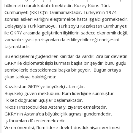
hükümeti olarak kabul etmektedir. Kuzey Kıbrıs Türk
Cumhuriyeti (KKTC)'ni tanımamaktadır. Türkiye'nin 1974
sonrası askeri varlığını eleştirmekte hatta işgalci görmektedir.
Dolayısıyla Türk kamuoyu, Türk soylu Kazakistan Cumhuriyeti
ile GKRY arasında geliştirilen ilişkilerin sadece ekonomik değil,
zamanla siyasi pozisyonları da etkileyebileceği endişesini
taşımaktadır.
Bu endişelerini güçlendiren kanıtlar da vardır. Zira bir devletin
GKRY ile diplomatik ilişki kurması başka bir şeydir; bunu güçlü
sembollerle desteklemesi başka bir şeydir. Bugün ortaya
çıkan tabloya bakıldığında:
Kazakistan GKRY'ye büyükelçi atamıştır.
Büyükelçi güven mektubunu Rum liderliğine sunmuştur.
İlk kez doğrudan uçuşlar başlamaktadır.
Nikos Hristodoulides Astana'yı ziyaret etmektedir.
GKRY'nin Astana'da büyükelçilik açması gündemdedir.
İş forumları düzenlenmektedir.
Ve en önemlisi, Rum lidere devlet dostluk nişanı verilmesi