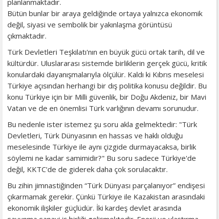
planlanmaktadır.
Bütün bunlar bir araya geldiğinde ortaya yalnızca ekonomik
değil, siyasi ve sembolik bir yakınlaşma görüntüsü
çıkmaktadır.
Türk Devletleri Teşkilatı'nın en büyük gücü ortak tarih, dil ve
kültürdür. Uluslararası sistemde birliklerin gerçek gücü, kritik
konulardaki dayanışmalarıyla ölçülür. Kaldı ki Kıbrıs meselesi
Türkiye açısından herhangi bir dış politika konusu değildir. Bu
konu Türkiye için bir Milli güvenlik, bir Doğu Akdeniz, bir Mavi
Vatan ve de en önemlisi Türk varlığının devamı sorunudur.
Bu nedenle ister istemez şu soru akla gelmektedir: "Türk
Devletleri, Türk Dünyasının en hassas ve haklı olduğu
meselesinde Türkiye ile aynı çizgide durmayacaksa, birlik
söylemi ne kadar samimidir?" Bu soru sadece Türkiye'de
değil, KKTC'de de giderek daha çok sorulacaktır.
Bu zihin jimnastiğinden “Türk Dünyası parçalanıyor” endişesi
çıkarmamak gerekir. Çünkü Türkiye ile Kazakistan arasındaki
ekonomik ilişkiler güçlüdür. İki kardeş devlet arasında
savunma sanayi iş birliği gelişmektedir. Enerji ve ulaştırma