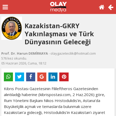
Kazakistan-GKRY
Yakınlaşması ve Türk
Dünyasının Geleceği
Prof. Dr. Harun DEMİRKAYA
- olaygazetecilik@hotmail.com
576 kez okundu.
05 Haziran 2026, Cuma, 18:12
Kıbrıs Postası Gazetesinin Filileftheros Gazetesinden
alıntıladığı haberine (kibrispostasi.com, 2 Haz.2026) göre,
Rum Yönetimi Başkanı Nikos Hristodulidis’in, Astana’da
Büyükelçilik açmak ve temaslarda bulunmak üzere
Kazakistan’a gideceği, Hristodulidis’in Kazakistan’ı ziyaret