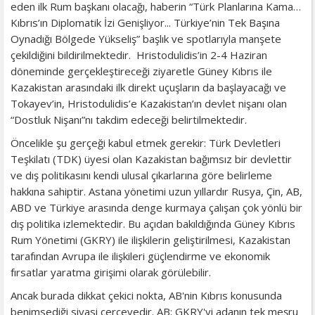
eden ilk Rum başkanı olacağı, haberin “Türk Planlarına Kama…
Kıbrıs’ın Diplomatik İzi Genişliyor... Türkiye’nin Tek Başına
Oynadığı Bölgede Yükseliş” başlık ve spotlarıyla manşete
çekildiğini bildirilmektedir. Hristodulidis’in 2-4 Haziran
döneminde gerçekleştireceği ziyaretle Güney Kıbrıs ile
Kazakistan arasındaki ilk direkt uçuşların da başlayacağı ve
Tokayev’in, Hristodulidis’e Kazakistan’ın devlet nişanı olan
“Dostluk Nişanı”nı takdim edeceği belirtilmektedir.
Öncelikle şu gerçeği kabul etmek gerekir: Türk Devletleri
Teşkilatı (TDK) üyesi olan Kazakistan bağımsız bir devlettir
ve dış politikasını kendi ulusal çıkarlarına göre belirleme
hakkına sahiptir. Astana yönetimi uzun yıllardır Rusya, Çin, AB,
ABD ve Türkiye arasında denge kurmaya çalışan çok yönlü bir
dış politika izlemektedir. Bu açıdan bakıldığında Güney Kıbrıs
Rum Yönetimi (GKRY) ile ilişkilerin geliştirilmesi, Kazakistan
tarafından Avrupa ile ilişkileri güçlendirme ve ekonomik
fırsatlar yaratma girişimi olarak görülebilir.
Ancak burada dikkat çekici nokta, AB'nin Kıbrıs konusunda
benimsediği siyasi çerçevedir. AB; GKRY'yi adanın tek meşru