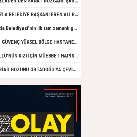
TUZLADER’DEN SANAT RÜZGARI: ŞARKILAR TUZLA İÇİN SÖYLENDİ
TUZLA BELEDİYE BAŞKANI EREN ALİ BİNGÖL’DEN İBB’YE SORULAR: "O ZAMAN NEDEN GÖRMEDİNİZ?
Tuzla Belediyesi'nin ilk tam zamanlı gündüz bakımevi için ön kayıtlar başlıyor
DR. GÜVENÇ YÜKSEL BÖLGE HASTANESİ'NDE ÇALIŞMAYA BAŞLADI
GÜLLÜ'NÜN KIZI İÇİN MÜEBBET HAPİS CEZASI İSTENDİ!
ASRİAD GÖZÜNÜ ORTADOĞU'YA ÇEVİRDİ