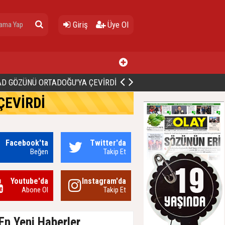
Giriş
Üye Ol
ALİ BİNGÖL’DEN İBB’YE SORULAR: "O ZAMAN NEDEN GÖRMEDİNİZ?
ÇEVİRDİ
Facebook'ta
Twitter'da
Beğen
Takip Et
Youtube'da
Instagram'da
Abone Ol
Takip Et
En Yeni Haberler