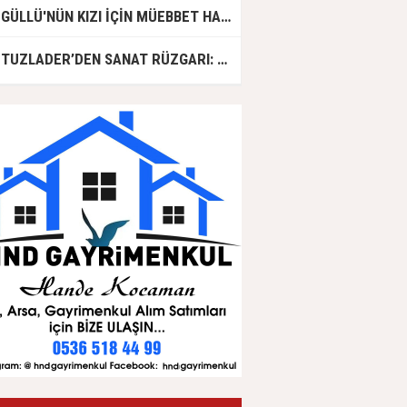
GÜLLÜ'NÜN KIZI İÇİN MÜEBBET HAPİS CEZASI İSTENDİ!
TUZLADER’DEN SANAT RÜZGARI: ŞARKILAR TUZLA İÇİN SÖYLENDİ