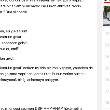
lara bir anlam yüklemeye çalışırken aklımıza Necip
ın “”Dua şiirindeki
yın, su yükselsin!
02
 kurtulur gemi.
 seccaden gelsin;
03
T
dua et, emi!”
04
D
arı geldi.
 kurtulur gemi” derken müthiş bir ironi yapıyor, yaparken de
05
na çalışma yapılması gerekirken bunun yerine suların
olmayacak bir işi anlatmaya çalışıyor.
06
T
07
08
el seçim öncesi seçmen DSP-MHP-ANAP hükümetinin