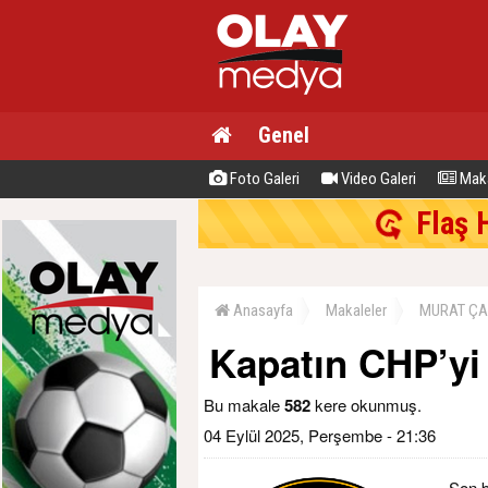
Genel
Foto Galeri
Video Galeri
Maka
Flaş 
Anasayfa
Makaleler
MURAT ÇA
Kapatın CHP’yi 
Bu makale
582
kere okunmuş.
04 Eylül 2025, Perşembe - 21:36
Son b