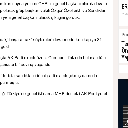
lan kurultayda yoluna CHP’nin genel başkanı olarak devam
ER
p olarak grup başkan vekili Özgür Özel çıktı ve Sandıklar
04 A
 yeni genel başkanı olarak çıktığını gördük.
Pro
li “bu işi başaramaz” söylemleri devam ederken kapıya 31
Te
geldi.
Ön
Ya
aşta AK Parti olmak üzere Cumhur ittifakında bulunan tüm
ğanüstü bir sevinç yaşandı.
04 A
lk defa sandıktan birinci parti olarak çıkmış daha da
süpürmüştü.
adığı Türkiye’de genel iktidarda MHP destekli AK Parti yerel