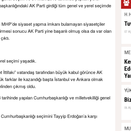
aşkanlığındaki AK Parti girdiği tüm genel ve yerel seçimde
H.H
Tu
si MHP’de siyaset yapma imkanı bulamayan siyasetçiler
girmesi sonucu AK Parti yine başarılı olmuş olsa da var olan
07 A
çıktı.
ME
rel seçimi yaşadık.
Ke
Ed
et İttifakı” vatandaş tarafından büyük kabul görünce AK
Ya
ük farklar ile kazandığı başta İstanbul ve Ankara olmak
06 A
linden çıkmış oldu.
YÜ
arihinde yapılan Cumhurbaşkanlığı ve milletvekilliği genel
Bi
06 A
Cumhurbaşkanlığı seçimini Tayyip Erdoğan’a karşı
MU