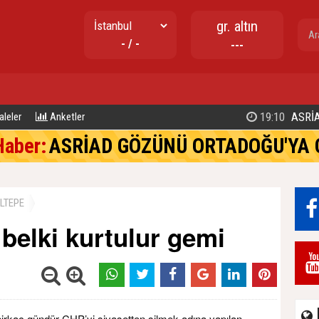
gr. altın
- / -
---
17:02
TUZLA BELEDİYE BAŞKANI EREN 
leler
Anketler
Haber:
ASRİAD GÖZÜNÜ ORTADOĞU'YA 
LTEPE
belki kurtulur gemi
irkaç gündür CHP’yi siyasetten silmek adına yapılan