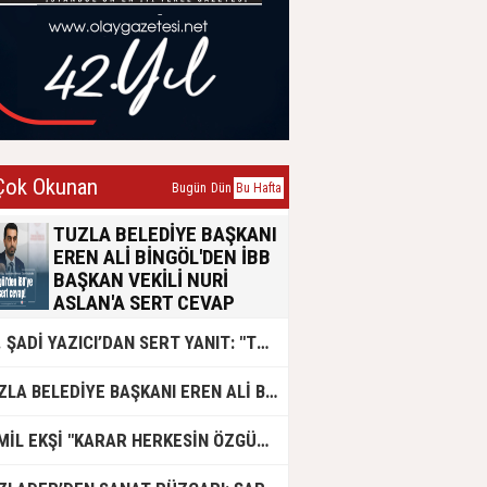
ok Okunan
Bugün
Dün
Bu Hafta
TUZLA BELEDİYE BAŞKANI
EREN ALİ BİNGÖL'DEN İBB
BAŞKAN VEKİLİ NURİ
ASLAN'A SERT CEVAP
Tuzla Belediye Başkanı Eren Ali
DR. ŞADİ YAZICI’DAN SERT YANIT: "TUZLA’YA YÖNELİK KİN VE HIRSIN TUTARSIZLIKLAR MANZUMESİ"
Bingöl, İBB Başkan Vekili Nuri
Aslan’ın emsal transferi konusundaki
açıklamalarına yazılı bir basın
TUZLA BELEDİYE BAŞKANI EREN ALİ BİNGÖL AK PARTİ'DE
açıklamasıyla yanıt verdi. Konunun
siyasi polemik değil, yaklaşık 50 bin
Tuzlalının geleceğini ilgilendiren
CEMİL EKŞİ "KARAR HERKESİN ÖZGÜRLÜĞÜ"
hayati bir sorun olduğunu vurgulayan
Bingöl, usulsüzlük iddialarının 2019-
2024 yıllarına ait olduğunu belirtti.