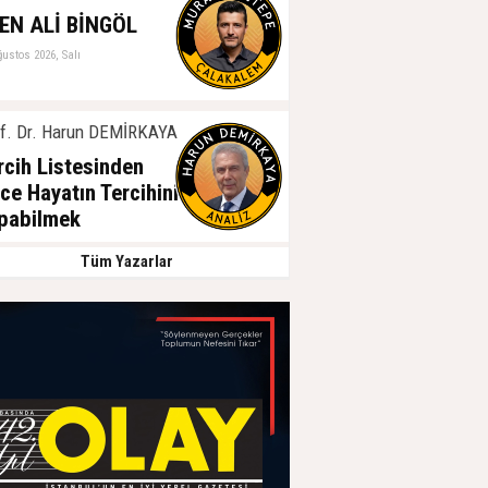
EN ALİ BİNGÖL
ğustos 2026, Salı
f. Dr. Harun DEMİRKAYA
rcih Listesinden
ce Hayatın Tercihini
pabilmek
ğustos 2026, Salı
Tüm Yazarlar