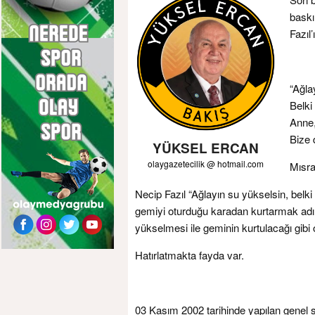
baskı
Fazıl’
“Ağla
Belki
Anne,
Bize 
YÜKSEL ERCAN
olaygazetecilik @ hotmail.com
Mısral
Necip Fazıl “Ağlayın su yükselsin, belki
gemiyi oturduğu karadan kurtarmak adı
yükselmesi ile geminin kurtulacağı gibi 
Hatırlatmakta fayda var.
03 Kasım 2002 tarihinde yapılan gen