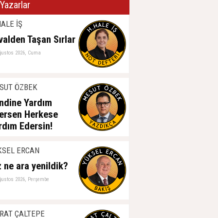
Yazarlar
ALE İŞ
valden Taşan Sırlar
ğustos 2026, Cuma
SUT ÖZBEK
ndine Yardım
ersen Herkese
rdım Edersin!
ğustos 2026, Perşembe
KSEL ERCAN
z ne ara yenildik?
ğustos 2026, Perşembe
RAT ÇALTEPE