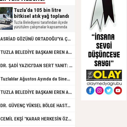
Tuzla’da 105 bin litre
bitkisel atık yağ toplandı
Tuzla Belediyesi tarafından ilçede
yürütülen çalışmalar kapsamında
2026 yılında 105 bin litre bitkisel atık
yağ toplandı. Muhtarlık, okul, mahalle
ASRİAD GÖZÜNÜ ORTADOĞU'YA ÇEVİRDİ
merkezi, mobil atık getirme merkezi,
işletme ve hanelerden toplanan atık
yağlar, biodizel üretiminde
UZLA BELEDİYE BAŞKANI EREN ALİ BİNGÖL’DEN İBB’YE SORULAR: "O ZAMAN NEDEN GÖRMEDİNİZ?
kullanılmak üzere geri dönüşüme
kazandırılıyor.
R. ŞADİ YAZICI’DAN SERT YANIT: "TUZLA’YA YÖNELİK KİN VE HIRSIN TUTARSIZLIKLAR MANZUMESİ"
Tuzlalılar Ağustos Ayında da Sinemaya Doyacak
UZLA BELEDİYE BAŞKANI EREN ALİ BİNGÖL'DEN İBB BAŞKAN VEKİLİ NURİ ASLAN'A SERT CEVAP
DR. GÜVENÇ YÜKSEL BÖLGE HASTANESİ'NDE ÇALIŞMAYA BAŞLADI
CEMİL EKŞİ "KARAR HERKESİN ÖZGÜRLÜĞÜ"