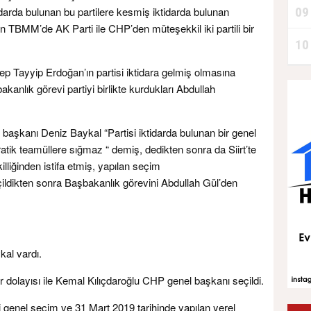
tidarda bulunan bu partilere kesmiş iktidarda bulunan
09
n TBMM’de AK Parti ile CHP’den müteşekkil iki partili bir
10
 Tayyip Erdoğan’ın partisi iktidara gelmiş olmasına
anlık görevi partiyi birlikte kurdukları Abdullah
başkanı Deniz Baykal “Partisi iktidarda bulunan bir genel
ik teamüllere sığmaz “ demiş, dedikten sonra da Siirt’te
illiğinden istifa etmiş, yapılan seçim
eçildikten sonra Başbakanlık görevini Abdullah Gül’den
al vardı.
dolayısı ile Kemal Kılıçdaroğlu CHP genel başkanı seçildi.
 genel seçim ve 31 Mart 2019 tarihinde yapılan yerel