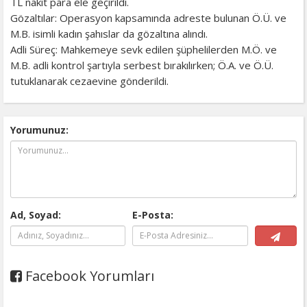
TL nakit para ele geçirildi.
Gözaltılar: Operasyon kapsamında adreste bulunan Ö.Ü. ve
M.B. isimli kadın şahıslar da gözaltına alındı.
Adli Süreç: Mahkemeye sevk edilen şüphelilerden M.Ö. ve
M.B. adli kontrol şartıyla serbest bırakılırken; Ö.A. ve Ö.Ü.
tutuklanarak cezaevine gönderildi.
Yorumunuz:
Ad, Soyad:
E-Posta:
Facebook Yorumları