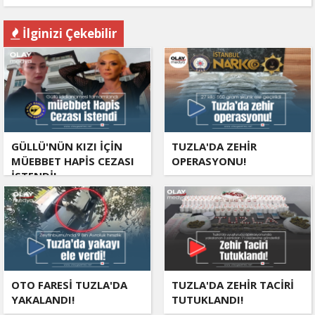
İlginizi Çekebilir
GÜLLÜ'NÜN KIZI İÇİN
TUZLA'DA ZEHİR
MÜEBBET HAPİS CEZASI
OPERASYONU!
İSTENDİ!
OTO FARESİ TUZLA'DA
TUZLA'DA ZEHİR TACİRİ
YAKALANDI!
TUTUKLANDI!