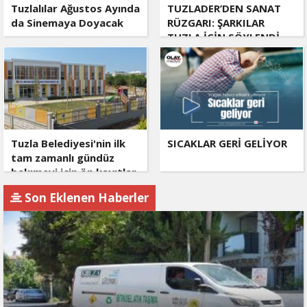
Tuzlalılar Ağustos Ayında
TUZLADER’DEN SANAT
da Sinemaya Doyacak
RÜZGARI: ŞARKILAR
TUZLA İÇİN SÖYLENDİ
Tuzla Belediyesi'nin ilk
SICAKLAR GERİ GELİYOR
tam zamanlı gündüz
bakımevi için ön kayıtlar
başlıyor
Son Eklenen Haberler