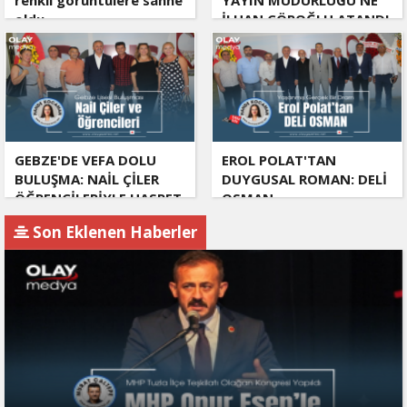
oldu
İLHAN ÇÖPOĞLU ATANDI
GEBZE'DE VEFA DOLU
EROL POLAT'TAN
BULUŞMA: NAİL ÇİLER
DUYGUSAL ROMAN: DELİ
ÖĞRENCİLERİYLE HASRET
OSMAN
GİDERDİ
Son Eklenen Haberler