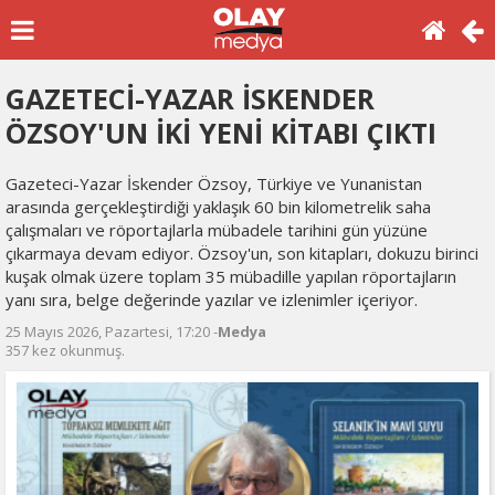
GAZETECİ-YAZAR İSKENDER
ÖZSOY'UN İKİ YENİ KİTABI ÇIKTI
Gazeteci-Yazar İskender Özsoy, Türkiye ve Yunanistan
arasında gerçekleştirdiği yaklaşık 60 bin kilometrelik saha
çalışmaları ve röportajlarla mübadele tarihini gün yüzüne
çıkarmaya devam ediyor. Özsoy'un, son kitapları, dokuzu birinci
kuşak olmak üzere toplam 35 mübadille yapılan röportajların
yanı sıra, belge değerinde yazılar ve izlenimler içeriyor.
25 Mayıs 2026, Pazartesi, 17:20 -
Medya
357 kez okunmuş.