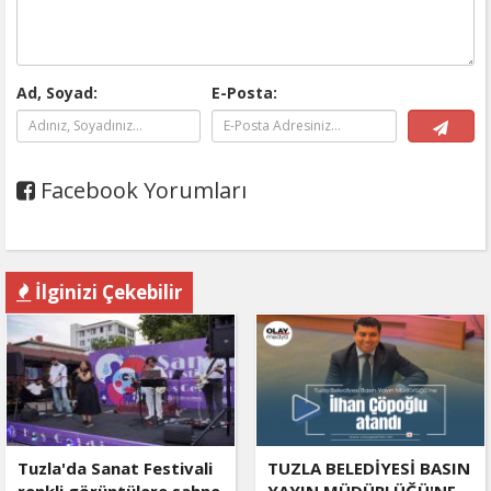
Ad, Soyad:
E-Posta:
Facebook Yorumları
İlginizi Çekebilir
Tuzla'da Sanat Festivali
TUZLA BELEDİYESİ BASIN
renkli görüntülere sahne
YAYIN MÜDÜRLÜĞÜ'NE