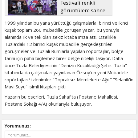
Festivali renkli
görüntülere sahne
oldu
1999 yılından bu yana yürüttüğü çalışmalarla, birinci ve ikinci
kuşak toplam 260 mübadille görüşen yazar, bu yönüyle
alanında ilk ve tek olan sekiz kitaba imza attı. Özellikle
Tuzla’daki 12 birinci kuşak mübadille gerçekleştirilen
görüşmeler ve Tuzlalı Rumlarla yapılan röportajlar, bölge
tarihi için paha biçilemez birer belge niteliği taşıyor. Daha
önce Tuzla Belediyesi'nin "Denizin Kucakladığı Şehir: Tuzla"
kitabında da çalışmaları yayınlanan Özsoy'un yeni Mübadele
ropörtajları/ izlenimler "Topraksız Memlekete Ağıt" "Selanik'in
Mavi Suyu" isimli kitapları çıktı.
Yazarın bu eserleri, Tuzla Sahaf'ta (Postane Mahallesi,
Postane Sokağı 4/A) okurlarıyla buluşuyor.
Yorumunuz: