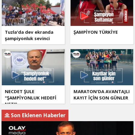
Tuzla'da dev ekranda
ŞAMPİYON TÜRKİYE
şampiyonluk sevinci
NECDET ŞULE
MARATON'DA AVANTAJLI
"ŞAMPİYONLUK HEDEFİ
KAYIT İÇİN SON GÜNLER
NET!"
Son Eklenen Haberler