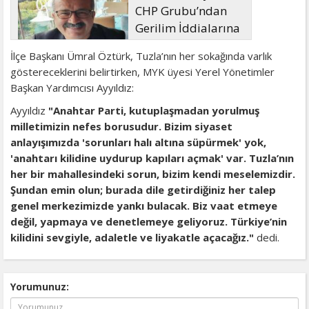
CHP Grubu’ndan
Gerilim İddialarına
Net Yanıt
İlçe Başkanı Ümral Öztürk, Tuzla’nın her sokağında varlık
göstereceklerini belirtirken, MYK üyesi Yerel Yönetimler
Başkan Yardımcısı Ayyıldız:
Ayyıldız
"Anahtar Parti, kutuplaşmadan yorulmuş
milletimizin nefes borusudur. Bizim siyaset
anlayışımızda 'sorunları halı altına süpürmek' yok,
'anahtarı kilidine uydurup kapıları açmak' var. Tuzla’nın
her bir mahallesindeki sorun, bizim kendi meselemizdir.
Şundan emin olun; burada dile getirdiğiniz her talep
genel merkezimizde yankı bulacak. Biz vaat etmeye
değil, yapmaya ve denetlemeye geliyoruz. Türkiye’nin
kilidini sevgiyle, adaletle ve liyakatle açacağız."
dedi.
Yorumunuz: