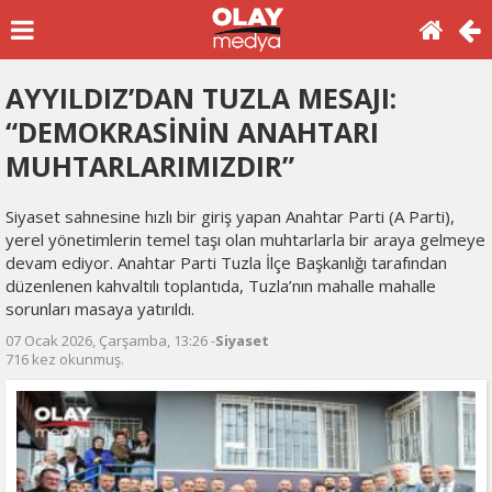
AYYILDIZ’DAN TUZLA MESAJI:
“DEMOKRASİNİN ANAHTARI
MUHTARLARIMIZDIR”
Siyaset sahnesine hızlı bir giriş yapan Anahtar Parti (A Parti),
yerel yönetimlerin temel taşı olan muhtarlarla bir araya gelmeye
devam ediyor. Anahtar Parti Tuzla İlçe Başkanlığı tarafından
düzenlenen kahvaltılı toplantıda, Tuzla’nın mahalle mahalle
sorunları masaya yatırıldı.
07 Ocak 2026, Çarşamba, 13:26 -
Siyaset
716 kez okunmuş.