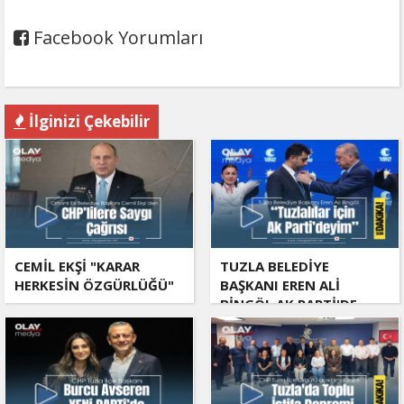
Facebook Yorumları
İlginizi Çekebilir
CEMİL EKŞİ "KARAR
TUZLA BELEDİYE
HERKESİN ÖZGÜRLÜĞÜ"
BAŞKANI EREN ALİ
BİNGÖL AK PARTİ'DE