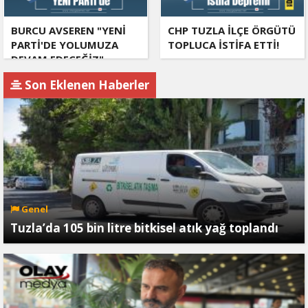
BURCU AVSEREN "YENİ
CHP TUZLA İLÇE ÖRGÜTÜ
PARTİ'DE YOLUMUZA
TOPLUCA İSTİFA ETTİ!
DEVAM EDECEĞİZ"
Son Eklenen Haberler
Genel
Tuzla’da 105 bin litre bitkisel atık yağ toplandı