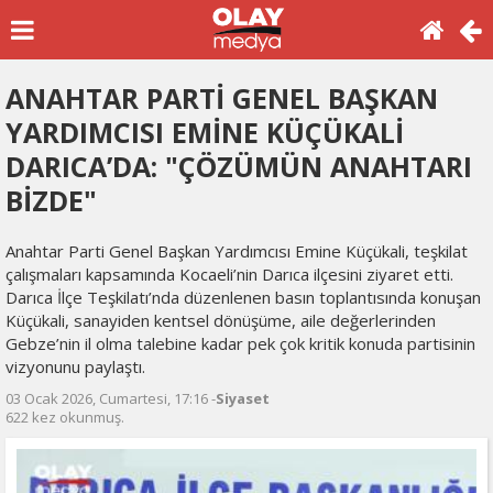
ANAHTAR PARTİ GENEL BAŞKAN
YARDIMCISI EMİNE KÜÇÜKALİ
DARICA’DA: "ÇÖZÜMÜN ANAHTARI
BİZDE"
Anahtar Parti Genel Başkan Yardımcısı Emine Küçükali, teşkilat
çalışmaları kapsamında Kocaeli’nin Darıca ilçesini ziyaret etti.
Darıca İlçe Teşkilatı’nda düzenlenen basın toplantısında konuşan
Küçükali, sanayiden kentsel dönüşüme, aile değerlerinden
Gebze’nin il olma talebine kadar pek çok kritik konuda partisinin
vizyonunu paylaştı.
03 Ocak 2026, Cumartesi, 17:16 -
Siyaset
622 kez okunmuş.