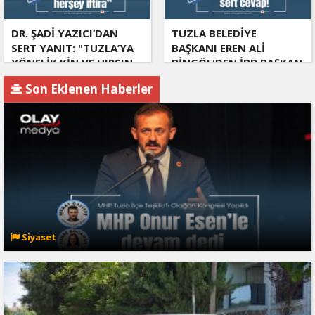
DR. ŞADİ YAZICI’DAN
TUZLA BELEDİYE
SERT YANIT: "TUZLA’YA
BAŞKANI EREN ALİ
YÖNELİK KİN VE HIRSIN
BİNGÖL'DEN İBB BAŞKAN
TUTARSIZLIKLAR
VEKİLİ NURİ ASLAN'A
Son Eklenen Haberler
MANZUMESİ"
SERT CEVAP
Siyaset