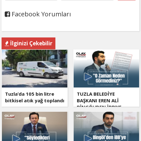
Facebook Yorumları
İlginizi Çekebilir
Tuzla’da 105 bin litre
TUZLA BELEDİYE
bitkisel atık yağ toplandı
BAŞKANI EREN ALİ
BİNGÖL’DEN İBB’YE
SORULAR: "O ZAMAN
NEDEN GÖRMEDİNİZ?