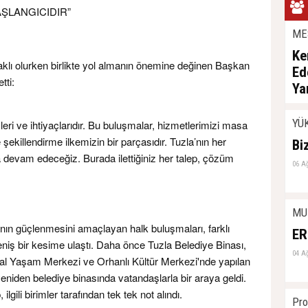
ŞLANGICIDIR”
ME
Ke
aklı olurken birlikte yol almanın önemine değinen Başkan
Ed
tti:
Ya
06 A
YÜ
şleri ve ihtiyaçlarıdır. Bu buluşmalar, hizmetlerimizi masa
 şekillendirme ilkemizin bir parçasıdır. Tuzla’nın her
Bi
a devam edeceğiz. Burada ilettiğiniz her talep, çözüm
06 A
MU
şının güçlenmesini amaçlayan halk buluşmaları, farklı
ER
eniş bir kesime ulaştı. Daha önce Tuzla Belediye Binası,
04 A
al Yaşam Merkezi ve Orhanlı Kültür Merkezi'nde yapılan
niden belediye binasında vatandaşlarla bir araya geldi.
 ilgili birimler tarafından tek tek not alındı.
Pro