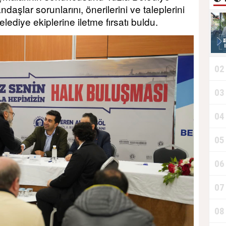
daşlar sorunlarını, önerilerini ve taleplerini
diye ekiplerine iletme fırsatı buldu.
02
T
03
D
04
05
T
06
07
08