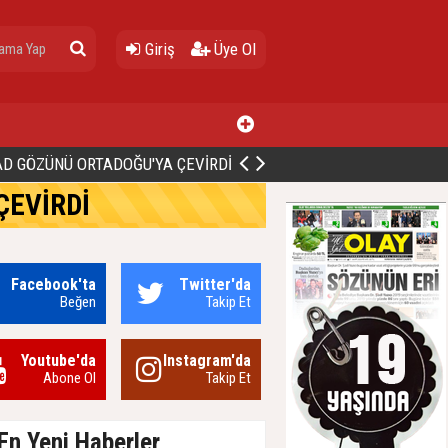
Giriş
Üye Ol
ALİ BİNGÖL’DEN İBB’YE SORULAR: "O ZAMAN NEDEN GÖRMEDİNİZ?
ÇEVİRDİ
Facebook'ta
Twitter'da
Beğen
Takip Et
Youtube'da
Instagram'da
Abone Ol
Takip Et
En Yeni Haberler