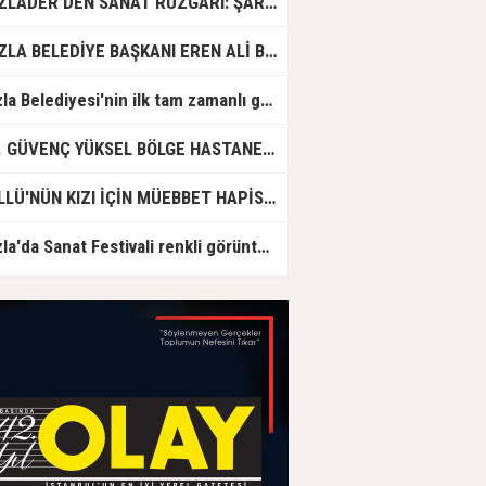
TUZLADER’DEN SANAT RÜZGARI: ŞARKILAR TUZLA İÇİN SÖYLENDİ
TUZLA BELEDİYE BAŞKANI EREN ALİ BİNGÖL’DEN İBB’YE SORULAR: "O ZAMAN NEDEN GÖRMEDİNİZ?
Tuzla Belediyesi'nin ilk tam zamanlı gündüz bakımevi için ön kayıtlar başlıyor
DR. GÜVENÇ YÜKSEL BÖLGE HASTANESİ'NDE ÇALIŞMAYA BAŞLADI
GÜLLÜ'NÜN KIZI İÇİN MÜEBBET HAPİS CEZASI İSTENDİ!
Tuzla'da Sanat Festivali renkli görüntülere sahne oldu