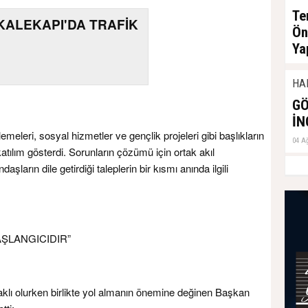
Te
KALEKAPI'DA TRAFİK
Ön
Ya
04 A
HA
GÖ
İN
leri, sosyal hizmetler ve gençlik projeleri gibi başlıkların
04 A
atılım gösterdi. Sorunların çözümü için ortak akıl
şların dile getirdiği taleplerin bir kısmı anında ilgili
.
ŞLANGICIDIR”
aklı olurken birlikte yol almanın önemine değinen Başkan