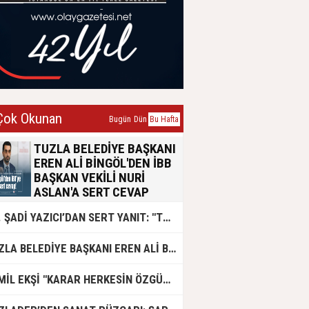
ok Okunan
Bugün
Dün
Bu Hafta
TUZLA BELEDİYE BAŞKANI
EREN ALİ BİNGÖL'DEN İBB
BAŞKAN VEKİLİ NURİ
ASLAN'A SERT CEVAP
Tuzla Belediye Başkanı Eren Ali
DR. ŞADİ YAZICI’DAN SERT YANIT: "TUZLA’YA YÖNELİK KİN VE HIRSIN TUTARSIZLIKLAR MANZUMESİ"
Bingöl, İBB Başkan Vekili Nuri
Aslan’ın emsal transferi konusundaki
açıklamalarına yazılı bir basın
TUZLA BELEDİYE BAŞKANI EREN ALİ BİNGÖL AK PARTİ'DE
açıklamasıyla yanıt verdi. Konunun
siyasi polemik değil, yaklaşık 50 bin
Tuzlalının geleceğini ilgilendiren
CEMİL EKŞİ "KARAR HERKESİN ÖZGÜRLÜĞÜ"
hayati bir sorun olduğunu vurgulayan
Bingöl, usulsüzlük iddialarının 2019-
2024 yıllarına ait olduğunu belirtti.