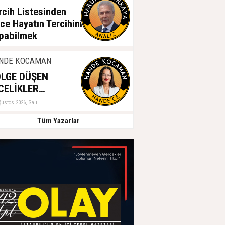
rcih Listesinden
ce Hayatın Tercihini
pabilmek
ğustos 2026, Salı
NDE KOCAMAN
LGE DÜŞEN
CELİKLER…
ğustos 2026, Salı
Tüm Yazarlar