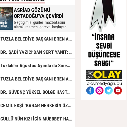
ASRİAD GÖZÜNÜ
ORTADOĞU'YA ÇEVİRDİ
Geçtiğimiz günler mazbatasını
alarak resmen göreve başlayan
ASRİAD Kocaeli Şube Başkanı
Şener Yılmaz ve yönetimi,
UZLA BELEDİYE BAŞKANI EREN ALİ BİNGÖL’DEN İBB’YE SORULAR: "O ZAMAN NEDEN GÖRMEDİNİZ?
uluslararası iş birliği ve ticaret için
hedef belirledi.
R. ŞADİ YAZICI’DAN SERT YANIT: "TUZLA’YA YÖNELİK KİN VE HIRSIN TUTARSIZLIKLAR MANZUMESİ"
Tuzlalılar Ağustos Ayında da Sinemaya Doyacak
UZLA BELEDİYE BAŞKANI EREN ALİ BİNGÖL'DEN İBB BAŞKAN VEKİLİ NURİ ASLAN'A SERT CEVAP
DR. GÜVENÇ YÜKSEL BÖLGE HASTANESİ'NDE ÇALIŞMAYA BAŞLADI
CEMİL EKŞİ "KARAR HERKESİN ÖZGÜRLÜĞÜ"
GÜLLÜ'NÜN KIZI İÇİN MÜEBBET HAPİS CEZASI İSTENDİ!