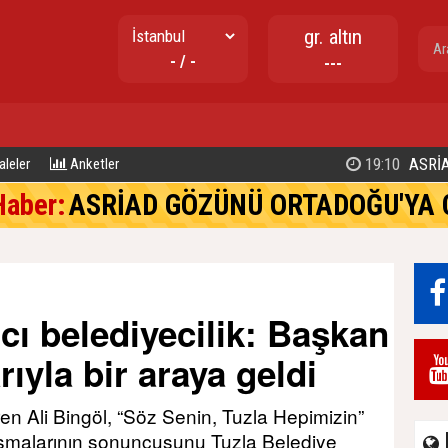
gr. altın
- / -
---
17:02
TUZLA BELEDİYE BAŞKANI EREN 
leler
Anketler
Haber:
ASRİAD GÖZÜNÜ ORTADOĞU'YA 
mcı belediyecilik: Başkan
ıyla bir araya geldi
en Ali Bingöl, “Söz Senin, Tuzla Hepimizin”
luşmalarının sonuncusunu Tuzla Belediye