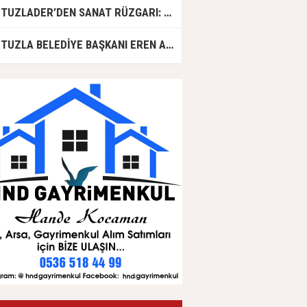
TUZLADER’DEN SANAT RÜZGARI: ŞARKILAR TUZLA İÇİN SÖYLENDİ
TUZLA BELEDİYE BAŞKANI EREN ALİ BİNGÖL AK PARTİ'DE