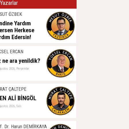
Yazarlar
SUT ÖZBEK
ndine Yardım
ersen Herkese
rdım Edersin!
ğustos 2026, Perşembe
KSEL ERCAN
z ne ara yenildik?
ğustos 2026, Perşembe
RAT ÇALTEPE
EN ALİ BİNGÖL
ğustos 2026, Salı
f. Dr. Harun DEMİRKAYA