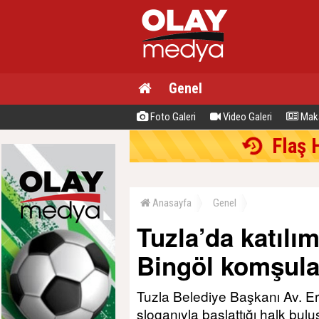
Genel
Foto Galeri
Video Galeri
Maka
Flaş 
Anasayfa
Genel
Tuzla’da katılı
Bingöl komşular
Tuzla Belediye Başkanı Av. Er
sloganıyla başlattığı halk bu