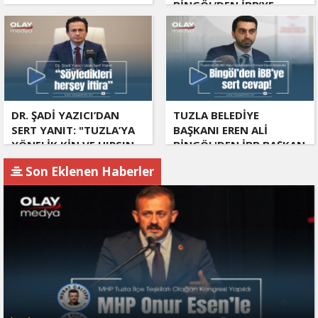
BİNGÖL’DEN İBB’YE
SORULAR: "O ZAMAN
NEDEN GÖRMEDİNİZ?
DR. ŞADİ YAZICI’DAN
TUZLA BELEDİYE
SERT YANIT: "TUZLA’YA
BAŞKANI EREN ALİ
YÖNELİK KİN VE HIRSIN
BİNGÖL'DEN İBB BAŞKAN
TUTARSIZLIKLAR
VEKİLİ NURİ ASLAN'A
Son Eklenen Haberler
MANZUMESİ"
SERT CEVAP