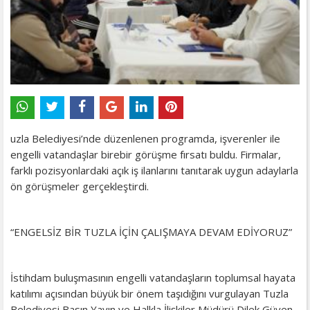
uzla Belediyesi’nde düzenlenen programda, işverenler ile
engelli vatandaşlar birebir görüşme fırsatı buldu. Firmalar,
farklı pozisyonlardaki açık iş ilanlarını tanıtarak uygun adaylarla
ön görüşmeler gerçekleştirdi.
“ENGELSİZ BİR TUZLA İÇİN ÇALIŞMAYA DEVAM EDİYORUZ”
İstihdam buluşmasının engelli vatandaşların toplumsal hayata
katılımı açısından büyük bir önem taşıdığını vurgulayan Tuzla
Belediyesi Basın Yayın ve Halkla İlişkiler Müdürü Dilek Güven,