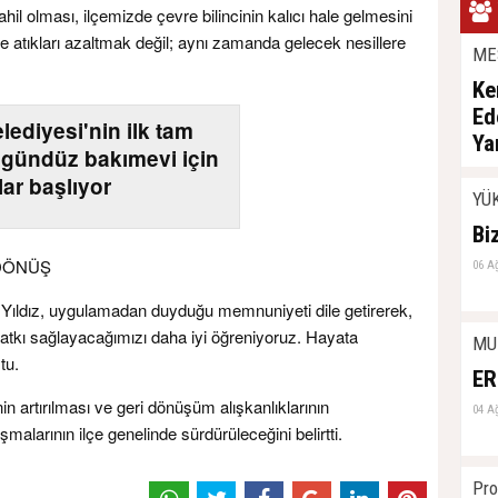
il olması, ilçemizde çevre bilincinin kalıcı hale gelmesini
ece atıkları azaltmak değil; aynı zamanda gelecek nesillere
ME
Ke
Ed
lediyesi'nin ilk tam
Ya
 gündüz bakımevi için
06 A
lar başlıyor
YÜ
Bi
 DÖNÜŞ
06 A
if Yıldız, uygulamadan duyduğu memnuniyeti dile getirerek,
katkı sağlayacağımızı daha iyi öğreniyoruz. Hayata
MU
tu.
ER
inin artırılması ve geri dönüşüm alışkanlıklarının
04 A
şmalarının ilçe genelinde sürdürüleceğini belirtti.
Pro