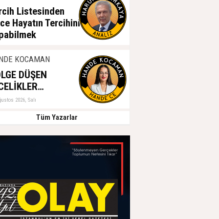
rcih Listesinden
ce Hayatın Tercihini
pabilmek
ğustos 2026, Salı
NDE KOCAMAN
LGE DÜŞEN
CELİKLER…
ğustos 2026, Salı
Tüm Yazarlar