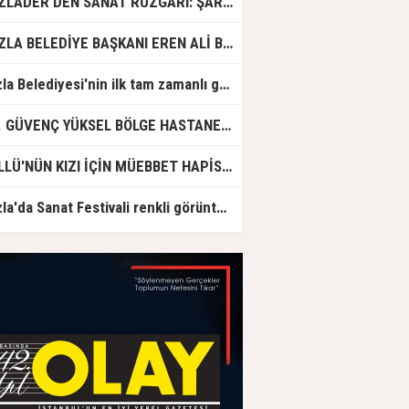
TUZLADER’DEN SANAT RÜZGARI: ŞARKILAR TUZLA İÇİN SÖYLENDİ
TUZLA BELEDİYE BAŞKANI EREN ALİ BİNGÖL’DEN İBB’YE SORULAR: "O ZAMAN NEDEN GÖRMEDİNİZ?
Tuzla Belediyesi'nin ilk tam zamanlı gündüz bakımevi için ön kayıtlar başlıyor
DR. GÜVENÇ YÜKSEL BÖLGE HASTANESİ'NDE ÇALIŞMAYA BAŞLADI
GÜLLÜ'NÜN KIZI İÇİN MÜEBBET HAPİS CEZASI İSTENDİ!
Tuzla'da Sanat Festivali renkli görüntülere sahne oldu