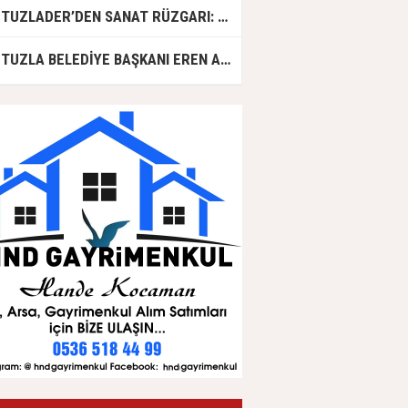
TUZLADER’DEN SANAT RÜZGARI: ŞARKILAR TUZLA İÇİN SÖYLENDİ
TUZLA BELEDİYE BAŞKANI EREN ALİ BİNGÖL AK PARTİ'DE