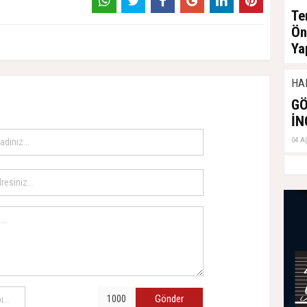
Te
Ön
Ya
04 A
HA
GÖ
İN
04 A
Gönder