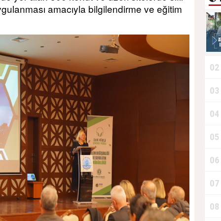
uygulanması amacıyla bilgilendirme ve eğitim
02
T
03
D
04
05
T
06
07
08