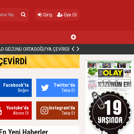
Giriş
Üye Ol
ALİ BİNGÖL’DEN İBB’YE SORULAR: "O ZAMAN NEDEN GÖRMEDİNİZ?
ÇEVİRDİ
Facebook'ta
Twitter'da
Beğen
Takip Et
Youtube'da
Instagram'da
Abone Ol
Takip Et
En Yeni Haberler