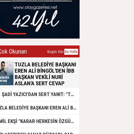
ok Okunan
Bugün
Dün
Bu Hafta
TUZLA BELEDİYE BAŞKANI
EREN ALİ BİNGÖL'DEN İBB
BAŞKAN VEKİLİ NURİ
ASLAN'A SERT CEVAP
Tuzla Belediye Başkanı Eren Ali
DR. ŞADİ YAZICI’DAN SERT YANIT: "TUZLA’YA YÖNELİK KİN VE HIRSIN TUTARSIZLIKLAR MANZUMESİ"
Bingöl, İBB Başkan Vekili Nuri
Aslan’ın emsal transferi konusundaki
açıklamalarına yazılı bir basın
TUZLA BELEDİYE BAŞKANI EREN ALİ BİNGÖL AK PARTİ'DE
açıklamasıyla yanıt verdi. Konunun
siyasi polemik değil, yaklaşık 50 bin
Tuzlalının geleceğini ilgilendiren
CEMİL EKŞİ "KARAR HERKESİN ÖZGÜRLÜĞÜ"
hayati bir sorun olduğunu vurgulayan
Bingöl, usulsüzlük iddialarının 2019-
2024 yıllarına ait olduğunu belirtti.