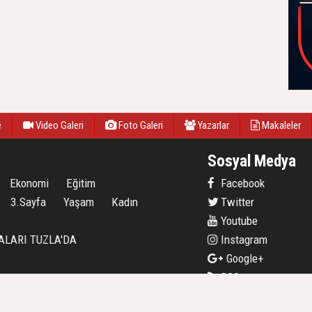
e
Video Galeri
Foto Galeri
Yazarlar
Makaleler
Sosyal Medya
Ekonomi
Eğitim
Facebook
3.Sayfa
Yaşam
Kadın
Twitter
Youtube
ALARI TUZLA'DA
Instagram
Google+
RSS