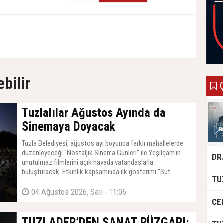
ebilir
Ç
Tuzlalılar Ağustos Ayında da
Sinemaya Doyacak
Tuzla Belediyesi, ağustos ayı boyunca farklı mahallelerde
düzenleyeceği "Nostaljik Sinema Günleri" ile Yeşilçam'ın
unutulmaz filmlerini açık havada vatandaşlarla
buluşturacak. Etkinlik kapsamında ilk gösterimi "Süt
Kardeşler" filmi yapacak.
04 Ağustos 2026, Salı - 11:06
TUZLADER’DEN SANAT RÜZGARI: