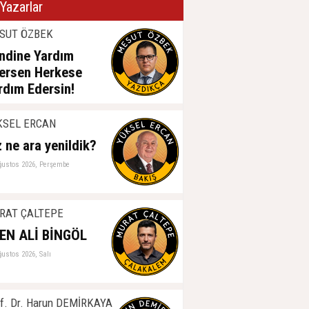
Yazarlar
SUT ÖZBEK
ndine Yardım
ersen Herkese
rdım Edersin!
ğustos 2026, Perşembe
KSEL ERCAN
z ne ara yenildik?
ğustos 2026, Perşembe
RAT ÇALTEPE
EN ALİ BİNGÖL
ğustos 2026, Salı
f. Dr. Harun DEMİRKAYA