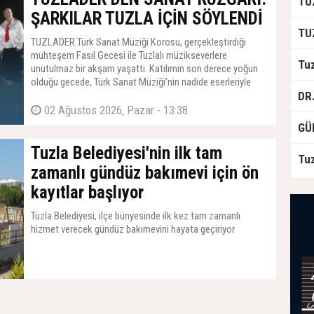
ŞARKILAR TUZLA İÇİN SÖYLENDİ
TUZLADER Türk Sanat Müziği Korosu, gerçekleştirdiği
muhteşem Fasıl Gecesi ile Tuzlalı müzikseverlere
unutulmaz bir akşam yaşattı. Katılımın son derece yoğun
olduğu gecede, Türk Sanat Müziği’nin nadide eserleriyle
hem duygusal anlar yaşandı hem de neşeli dakikalar
geçirildi.
02 Ağustos 2026, Pazar - 13:38
Tuzla Belediyesi'nin ilk tam
zamanlı gündüz bakımevi için ön
kayıtlar başlıyor
Tuzla Belediyesi, ilçe bünyesinde ilk kez tam zamanlı
hizmet verecek gündüz bakımevini hayata geçiriyor
31 Temmuz 2026, Cuma - 14:27