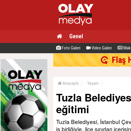
Genel
Foto Galeri
Video Galeri
Maka
Flaş 
Anasayfa
Yaşam
Tuzla Belediyesi
eğitimi
Tuzla Belediyesi, İstanbul Çevr
iş birliğiyle, ilçe sınırları içer