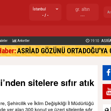
gr. altın
- / -
---
17:02
TUZLA BELEDİYE BAŞKANI EREN 
leler
Anketler
Haber:
ASRİAD GÖZÜNÜ ORTADOĞU'YA 
’nden sitelere sıfır atık
e, Şehircilik ve İklim Değişikliği İl Müdürlüğü
isinde yer alan 300 konut ve üzeri sitelerde sıfır