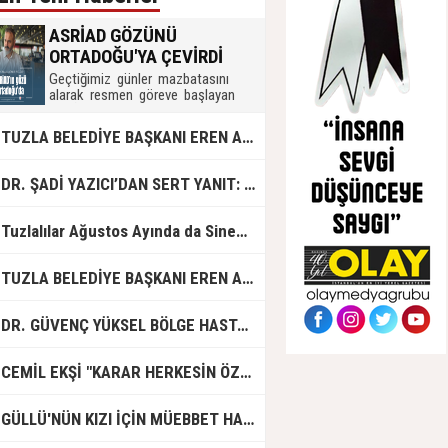
ASRİAD GÖZÜNÜ
ORTADOĞU'YA ÇEVİRDİ
Geçtiğimiz günler mazbatasını
alarak resmen göreve başlayan
ASRİAD Kocaeli Şube Başkanı
Şener Yılmaz ve yönetimi,
UZLA BELEDİYE BAŞKANI EREN ALİ BİNGÖL’DEN İBB’YE SORULAR: "O ZAMAN NEDEN GÖRMEDİNİZ?
uluslararası iş birliği ve ticaret için
hedef belirledi.
R. ŞADİ YAZICI’DAN SERT YANIT: "TUZLA’YA YÖNELİK KİN VE HIRSIN TUTARSIZLIKLAR MANZUMESİ"
Tuzlalılar Ağustos Ayında da Sinemaya Doyacak
UZLA BELEDİYE BAŞKANI EREN ALİ BİNGÖL'DEN İBB BAŞKAN VEKİLİ NURİ ASLAN'A SERT CEVAP
DR. GÜVENÇ YÜKSEL BÖLGE HASTANESİ'NDE ÇALIŞMAYA BAŞLADI
CEMİL EKŞİ "KARAR HERKESİN ÖZGÜRLÜĞÜ"
GÜLLÜ'NÜN KIZI İÇİN MÜEBBET HAPİS CEZASI İSTENDİ!