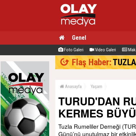
Genel
Foto Galeri
Video Galeri
Maka
Flaş Haber:
TUZLA BE
Anasayfa
Yaşam
TURUD'DAN RU
KERMES BÜYÜ
Tuzla Rumeliler Derneği (TURU
Günü’nü unutulmaz bir etkinl