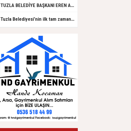
TUZLA BELEDİYE BAŞKANI EREN ALİ BİNGÖL AK PARTİ'DE
Tuzla Belediyesi'nin ilk tam zamanlı gündüz bakımevi için ön kayıtlar başlıyor