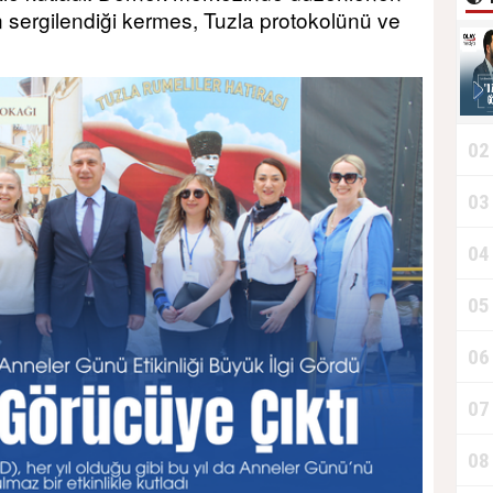
n sergilendiği kermes, Tuzla protokolünü ve
02
D
03
04
T
05
06
07
08