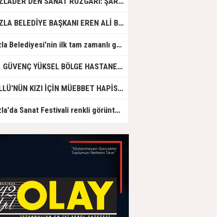
TUZLADER’DEN SANAT RÜZGARI: ŞARKILAR TUZLA İÇİN SÖYLENDİ
TUZLA BELEDİYE BAŞKANI EREN ALİ BİNGÖL’DEN İBB’YE SORULAR: "O ZAMAN NEDEN GÖRMEDİNİZ?
Tuzla Belediyesi'nin ilk tam zamanlı gündüz bakımevi için ön kayıtlar başlıyor
DR. GÜVENÇ YÜKSEL BÖLGE HASTANESİ'NDE ÇALIŞMAYA BAŞLADI
GÜLLÜ'NÜN KIZI İÇİN MÜEBBET HAPİS CEZASI İSTENDİ!
Tuzla'da Sanat Festivali renkli görüntülere sahne oldu