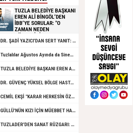
TUZLA BELEDİYE BAŞKANI
EREN ALİ BİNGÖL’DEN
İBB’YE SORULAR: "O
ZAMAN NEDEN
GÖRMEDİNİZ?
R. ŞADİ YAZICI’DAN SERT YANIT: "TUZLA’YA YÖNELİK KİN VE HIRSIN TUTARSIZLIKLAR MANZUMESİ"
İBB Başkan Vekili Nuri Aslan’ın
Tuzla’daki yapılaşmalara ilişkin
gerçekleştirdiği basın toplantısının
Tuzlalılar Ağustos Ayında da Sinemaya Doyacak
ardından Tuzla Belediye Başkanı Eren
Ali Bingöl’den yanıt gecikmedi.
Bingöl, yapılan açıklamaların
UZLA BELEDİYE BAŞKANI EREN ALİ BİNGÖL'DEN İBB BAŞKAN VEKİLİ NURİ ASLAN'A SERT CEVAP
kamuoyunun ve Tuzlalıların asıl
merak ettiği soruları cevapsız
bıraktığını belirterek İBB yönetimine 5
DR. GÜVENÇ YÜKSEL BÖLGE HASTANESİ'NDE ÇALIŞMAYA BAŞLADI
kritik soru yöneltti.
CEMİL EKŞİ "KARAR HERKESİN ÖZGÜRLÜĞÜ"
GÜLLÜ'NÜN KIZI İÇİN MÜEBBET HAPİS CEZASI İSTENDİ!
TUZLADER’DEN SANAT RÜZGARI: ŞARKILAR TUZLA İÇİN SÖYLENDİ