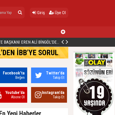
Giriş
Üye Ol
ALİ BİNGÖL’DEN İBB’YE SORULAR: "O ZAMAN NEDEN GÖRMEDİNİZ?
"O ZAMAN NEDEN GÖRMEDİNİZ?
Facebook'ta
Twitter'da
Beğen
Takip Et
Youtube'da
Instagram'da
Abone Ol
Takip Et
En Yeni Haberler