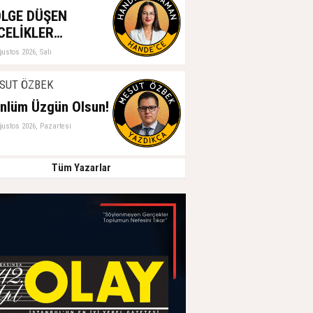
LGE DÜŞEN
CELİKLER…
ğustos 2026, Salı
SUT ÖZBEK
nlüm Üzgün Olsun!
ğustos 2026, Pazartesi
Tüm Yazarlar