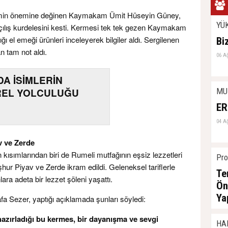
timin önemine değinen Kaymakam Ümit Hüseyin Güney,
YÜ
 açılış kurdelesini kesti. Kermesi tek tek gezen Kaymakam
ı el emeği ürünleri inceleyerek bilgiler aldı. Sergilenen
Bi
an tam not aldı.
06 A
DA İSİMLERİN
MU
REL YOLCULUĞU
ER
04 A
v ve Zerde
n kısımlarından biri de Rumeli mutfağının eşsiz lezzetleri
Pro
ur Piyav ve Zerde ikram edildi. Geleneksel tariflerle
Te
ara adeta bir lezzet şöleni yaşattı.
Ön
Ya
a Sezer, yaptığı açıklamada şunları söyledi:
04 A
azırladığı bu kermes, bir dayanışma ve sevgi
HA