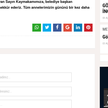
mayan Sayın Kaymakamımıza, belediye başkan
GÖ
eşekkür ederiz. Tüm annelerimizin gününü bir kez daha
İN
04 A
ME
Gö
03 A