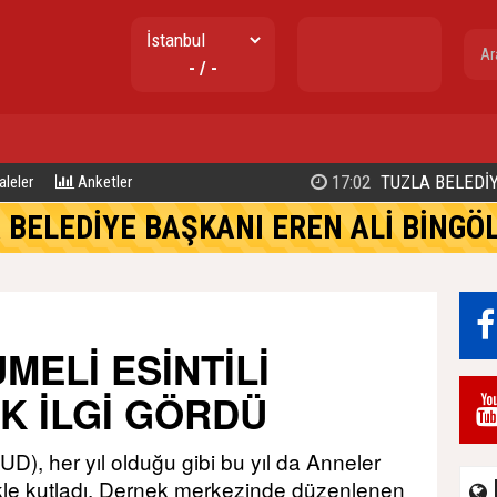
gr. altın
- / -
---
17:02
TUZLA BELEDİYE BAŞKANI EREN 
leler
Anketler
LEDİYE BAŞKANI EREN ALİ BİNGÖL’DEN İBB’YE SORULAR: 
MELİ ESİNTİLİ
K İLGİ GÖRDÜ
D), her yıl olduğu gibi bu yıl da Anneler
ikle kutladı. Dernek merkezinde düzenlenen