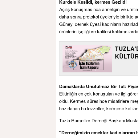
Kurdele Kesildi, kermes Gezildi
Açılış konuşmasında anneliğin ve üre
daha sonra protokol üyeleriyle birlikte
Güney, dernek üyesi kadınların hazırladığ
ürünlerin işçiliği ve kalitesi katılımcılard
TUZLA'
KÜLTÜ
Damaklarda Unutulmaz Bir Tat: Piya
Etkinliğin en çok konuşulan ve ilgi göre
oldu. Kermes süresince misafirlere meşh
hazırlanan bu lezzetler, kermese katılanl
Tuzla Rumeliler Derneği Başkanı Mustaf
"Derneğimizin emektar kadınlarının h