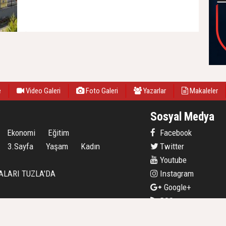
31 Temmuz 2026, Cuma - 14:27
e
Video Galeri
Foto Galeri
Yazarlar
Makaleler
Sosyal Medya
Ekonomi
Eğitim
Facebook
3.Sayfa
Yaşam
Kadın
Twitter
Youtube
ALARI TUZLA'DA
Instagram
Google+
RSS