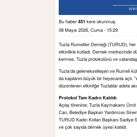
Bu haber
451
kere okunmuş.
08 Mayıs 2026, Cuma - 15:29
Tuzla Rumeliler Derneği (TURUD), her y
etkinlikle kutladı. Dernek merkezinde d
kermes, Tuzla protokolünü ve vatandaşlar
Tuzla’da gelenekselleşen ve Rumeli kül
da kapılarını büyük bir heyecanla açtı. 
düzenlenen etkinliğe Tuzlalılar adeta akın
Protokol Tam Kadro Katıldı
Açılış törenine; Tuzla Kaymakamı Ümit
Can, Belediye Başkan Yardımcısı Sine
TURUD Kadın Kolları Başkanı Sadiye Seze
ve çok sayıda dernek üyesi katıldı.