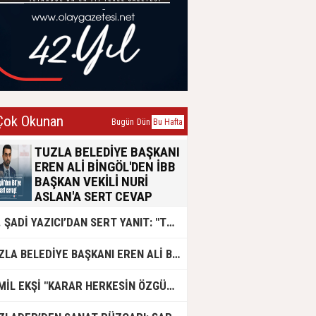
ok Okunan
Bugün
Dün
Bu Hafta
TUZLA BELEDİYE BAŞKANI
EREN ALİ BİNGÖL'DEN İBB
BAŞKAN VEKİLİ NURİ
ASLAN'A SERT CEVAP
Tuzla Belediye Başkanı Eren Ali
DR. ŞADİ YAZICI’DAN SERT YANIT: "TUZLA’YA YÖNELİK KİN VE HIRSIN TUTARSIZLIKLAR MANZUMESİ"
Bingöl, İBB Başkan Vekili Nuri
Aslan’ın emsal transferi konusundaki
açıklamalarına yazılı bir basın
TUZLA BELEDİYE BAŞKANI EREN ALİ BİNGÖL AK PARTİ'DE
açıklamasıyla yanıt verdi. Konunun
siyasi polemik değil, yaklaşık 50 bin
Tuzlalının geleceğini ilgilendiren
CEMİL EKŞİ "KARAR HERKESİN ÖZGÜRLÜĞÜ"
hayati bir sorun olduğunu vurgulayan
Bingöl, usulsüzlük iddialarının 2019-
2024 yıllarına ait olduğunu belirtti.