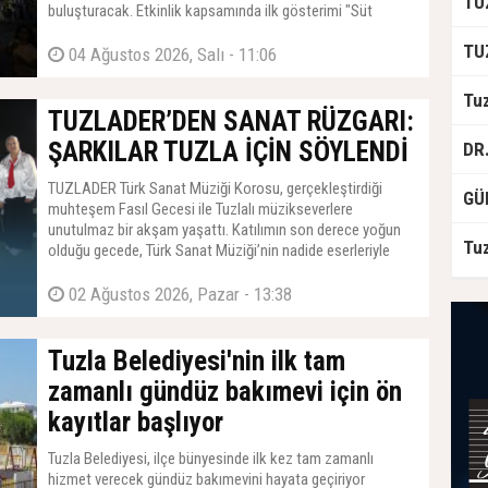
buluşturacak. Etkinlik kapsamında ilk gösterimi "Süt
Kardeşler" filmi yapacak.
04 Ağustos 2026, Salı - 11:06
TUZLADER’DEN SANAT RÜZGARI:
ŞARKILAR TUZLA İÇİN SÖYLENDİ
TUZLADER Türk Sanat Müziği Korosu, gerçekleştirdiği
muhteşem Fasıl Gecesi ile Tuzlalı müzikseverlere
unutulmaz bir akşam yaşattı. Katılımın son derece yoğun
olduğu gecede, Türk Sanat Müziği’nin nadide eserleriyle
hem duygusal anlar yaşandı hem de neşeli dakikalar
geçirildi.
02 Ağustos 2026, Pazar - 13:38
Tuzla Belediyesi'nin ilk tam
zamanlı gündüz bakımevi için ön
kayıtlar başlıyor
Tuzla Belediyesi, ilçe bünyesinde ilk kez tam zamanlı
hizmet verecek gündüz bakımevini hayata geçiriyor