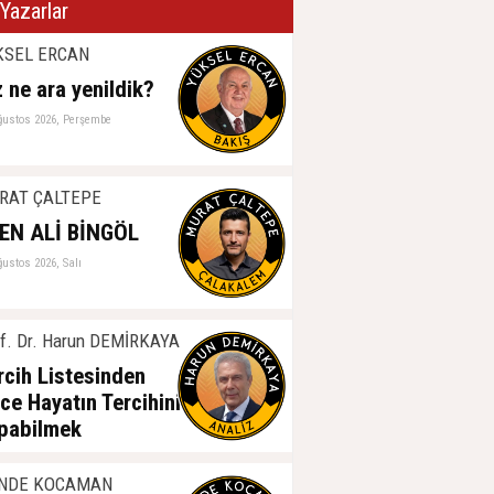
Yazarlar
KSEL ERCAN
z ne ara yenildik?
ğustos 2026, Perşembe
RAT ÇALTEPE
EN ALİ BİNGÖL
ğustos 2026, Salı
f. Dr. Harun DEMİRKAYA
rcih Listesinden
ce Hayatın Tercihini
pabilmek
ğustos 2026, Salı
NDE KOCAMAN