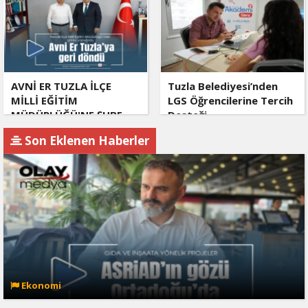
AVNİ ER TUZLA İLÇE
Tuzla Belediyesi’nden
MİLLİ EĞİTİM
LGS Öğrencilerine Tercih
MÜDÜRLÜĞÜ'NE ŞUBE
Desteği
MÜDÜRÜ OLARAK
Son Eklenen Haberler
ATANDI
Ekonomi