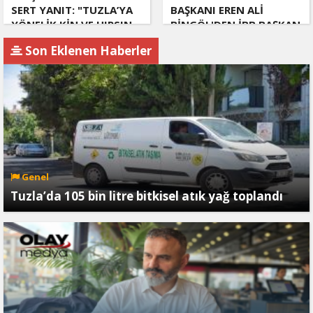
SERT YANIT: "TUZLA’YA
BAŞKANI EREN ALİ
YÖNELİK KİN VE HIRSIN
BİNGÖL'DEN İBB BAŞKAN
TUTARSIZLIKLAR
VEKİLİ NURİ ASLAN'A
Son Eklenen Haberler
MANZUMESİ"
SERT CEVAP
Genel
Tuzla’da 105 bin litre bitkisel atık yağ toplandı