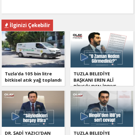
İlginizi Çekebilir
Tuzla’da 105 bin litre
TUZLA BELEDİYE
bitkisel atık yağ toplandı
BAŞKANI EREN ALİ
BİNGÖL’DEN İBB’YE
SORULAR: "O ZAMAN
NEDEN GÖRMEDİNİZ?
DR. ŞADİ YAZICI’DAN
TUZLA BELEDİYE