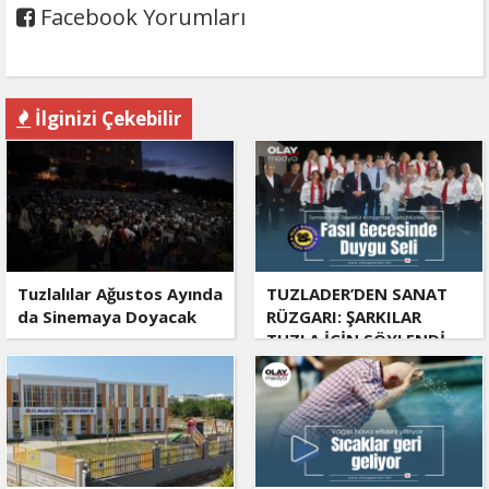
Facebook Yorumları
İlginizi Çekebilir
Tuzlalılar Ağustos Ayında
TUZLADER’DEN SANAT
da Sinemaya Doyacak
RÜZGARI: ŞARKILAR
TUZLA İÇİN SÖYLENDİ