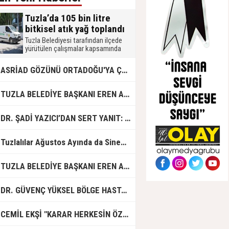
Tuzla’da 105 bin litre
bitkisel atık yağ toplandı
Tuzla Belediyesi tarafından ilçede
yürütülen çalışmalar kapsamında
2026 yılında 105 bin litre bitkisel atık
yağ toplandı. Muhtarlık, okul, mahalle
ASRİAD GÖZÜNÜ ORTADOĞU'YA ÇEVİRDİ
merkezi, mobil atık getirme merkezi,
işletme ve hanelerden toplanan atık
yağlar, biodizel üretiminde
UZLA BELEDİYE BAŞKANI EREN ALİ BİNGÖL’DEN İBB’YE SORULAR: "O ZAMAN NEDEN GÖRMEDİNİZ?
kullanılmak üzere geri dönüşüme
kazandırılıyor.
R. ŞADİ YAZICI’DAN SERT YANIT: "TUZLA’YA YÖNELİK KİN VE HIRSIN TUTARSIZLIKLAR MANZUMESİ"
Tuzlalılar Ağustos Ayında da Sinemaya Doyacak
UZLA BELEDİYE BAŞKANI EREN ALİ BİNGÖL'DEN İBB BAŞKAN VEKİLİ NURİ ASLAN'A SERT CEVAP
DR. GÜVENÇ YÜKSEL BÖLGE HASTANESİ'NDE ÇALIŞMAYA BAŞLADI
CEMİL EKŞİ "KARAR HERKESİN ÖZGÜRLÜĞÜ"