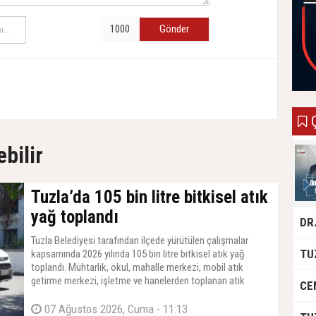
Gönder
Ç
ebilir
Tuzla’da 105 bin litre bitkisel atık
yağ toplandı
Tuzla Belediyesi tarafından ilçede yürütülen çalışmalar
kapsamında 2026 yılında 105 bin litre bitkisel atık yağ
toplandı. Muhtarlık, okul, mahalle merkezi, mobil atık
getirme merkezi, işletme ve hanelerden toplanan atık
yağlar, biodizel üretiminde kullanılmak üzere geri dönüşüme
kazandırılıyor.
07 Ağustos 2026, Cuma - 11:13