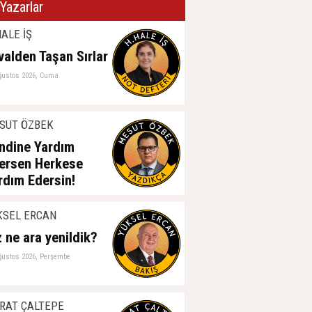
Yazarlar
ALE İŞ
valden Taşan Sırlar
ğustos 2026, Cuma
SUT ÖZBEK
ndine Yardım
ersen Herkese
rdım Edersin!
ğustos 2026, Perşembe
KSEL ERCAN
z ne ara yenildik?
ğustos 2026, Perşembe
RAT ÇALTEPE