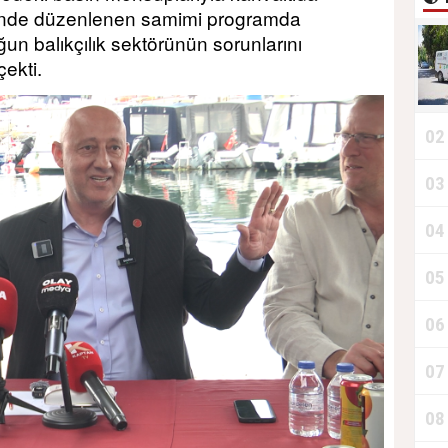
sinde düzenlenen samimi programda
ğun balıkçılık sektörünün sorunlarını
ekti.
02
03
T
04
D
05
06
T
07
08