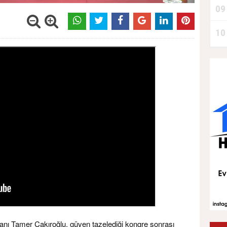
09
10
kanı Tamer Çakıroğlu, güven tazelediği kongre sonrası