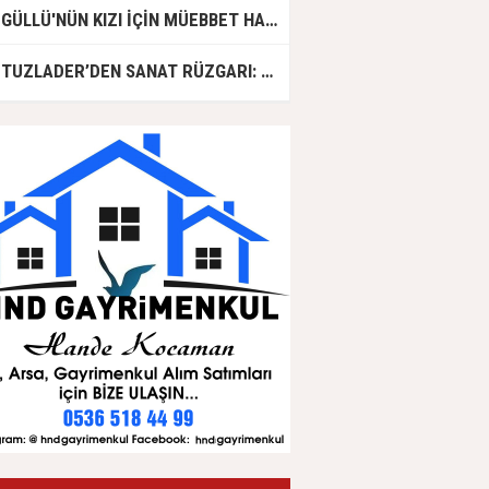
GÜLLÜ'NÜN KIZI İÇİN MÜEBBET HAPİS CEZASI İSTENDİ!
TUZLADER’DEN SANAT RÜZGARI: ŞARKILAR TUZLA İÇİN SÖYLENDİ