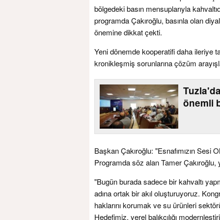
bölgedeki basın mensuplarıyla kahvaltı
programda Çakıroğlu, basınla olan diyal
önemine dikkat çekti.
Yeni dönemde kooperatifi daha ileriye ta
kronikleşmiş sorunlarına çözüm arayışla
Tuzla'da 
önemli b
Başkan Çakıroğlu: "Esnafımızın Sesi O
Programda söz alan Tamer Çakıroğlu, ye
"Bugün burada sadece bir kahvaltı yap
adına ortak bir akıl oluşturuyoruz. Kon
haklarını korumak ve su ürünleri sektörü
Hedefimiz, yerel balıkçılığı modernleştiri