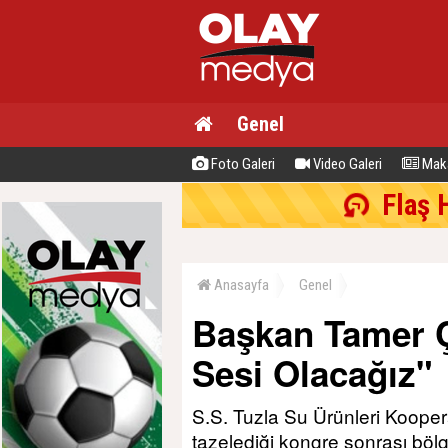
Genel
Foto Galeri
Video Galeri
Maka
Flaş 
Anasayfa
Genel
Başkan Tamer Ç
Sesi Olacağız"
S.S. Tuzla Su Ürünleri Kooper
tazelediği kongre sonrası böl