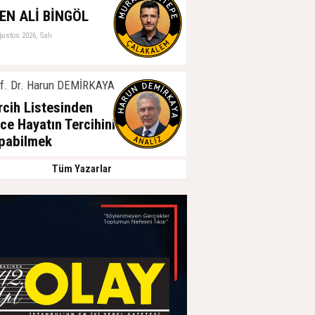
EN ALİ BİNGÖL
ğustos 2026, Salı
f. Dr. Harun DEMİRKAYA
rcih Listesinden
ce Hayatın Tercihini
pabilmek
ğustos 2026, Salı
Tüm Yazarlar