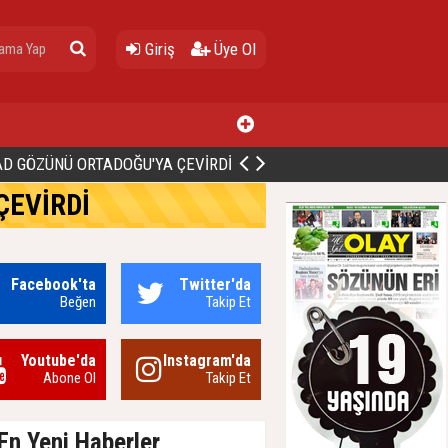
Giriş
Üye Ol
ALİ BİNGÖL’DEN İBB’YE SORULAR: "O ZAMAN NEDEN GÖRMEDİNİZ?
ÇEVİRDİ
Facebook'ta
Twitter'da
Beğen
Takip Et
Youtube'da
Instagram'da
Abone Ol
Takip Et
En Yeni Haberler