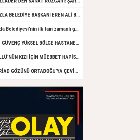
TUZLADER’DEN SANAT RÜZGARI: ŞARKILAR TUZLA İÇİN SÖYLENDİ
TUZLA BELEDİYE BAŞKANI EREN ALİ BİNGÖL’DEN İBB’YE SORULAR: "O ZAMAN NEDEN GÖRMEDİNİZ?
Tuzla Belediyesi'nin ilk tam zamanlı gündüz bakımevi için ön kayıtlar başlıyor
DR. GÜVENÇ YÜKSEL BÖLGE HASTANESİ'NDE ÇALIŞMAYA BAŞLADI
GÜLLÜ'NÜN KIZI İÇİN MÜEBBET HAPİS CEZASI İSTENDİ!
ASRİAD GÖZÜNÜ ORTADOĞU'YA ÇEVİRDİ