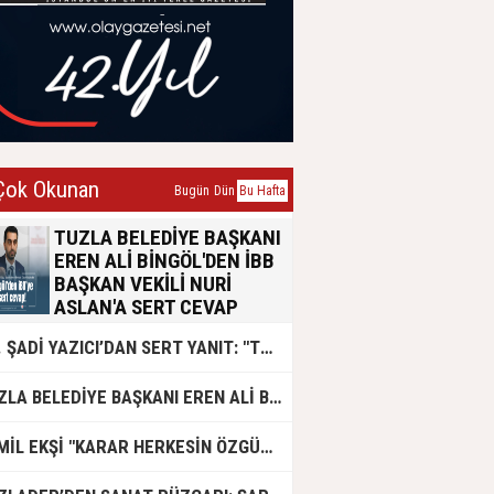
ok Okunan
Bugün
Dün
Bu Hafta
TUZLA BELEDİYE BAŞKANI
EREN ALİ BİNGÖL'DEN İBB
BAŞKAN VEKİLİ NURİ
ASLAN'A SERT CEVAP
Tuzla Belediye Başkanı Eren Ali
DR. ŞADİ YAZICI’DAN SERT YANIT: "TUZLA’YA YÖNELİK KİN VE HIRSIN TUTARSIZLIKLAR MANZUMESİ"
Bingöl, İBB Başkan Vekili Nuri
Aslan’ın emsal transferi konusundaki
açıklamalarına yazılı bir basın
TUZLA BELEDİYE BAŞKANI EREN ALİ BİNGÖL AK PARTİ'DE
açıklamasıyla yanıt verdi. Konunun
siyasi polemik değil, yaklaşık 50 bin
Tuzlalının geleceğini ilgilendiren
CEMİL EKŞİ "KARAR HERKESİN ÖZGÜRLÜĞÜ"
hayati bir sorun olduğunu vurgulayan
Bingöl, usulsüzlük iddialarının 2019-
2024 yıllarına ait olduğunu belirtti.