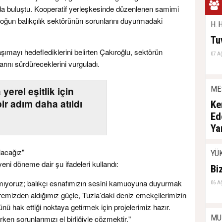
da buluştu. Kooperatif yerleşkesinde düzenlenen samimi
oğun balıkçılık sektörünün sorunlarını duyurmadaki
H.H
Tu
şımayı hedeflediklerini belirten Çakıroğlu, sektörün
07 A
rını sürdüreceklerini vurguladı.
ME
yerel eşitlik için
ir adım daha atıldı
Ke
Ed
Ya
06 A
lacağız"
YÜ
ni döneme dair şu ifadeleri kullandı:
Bi
mıyoruz; balıkçı esnafımızın sesini kamuoyuna duyurmak
06 A
gremizden aldığımız güçle, Tuzla’daki deniz emekçilerimizin
nü hak ettiği noktaya getirmek için projelerimiz hazır.
MU
rken sorunlarımızı el birliğiyle çözmektir."