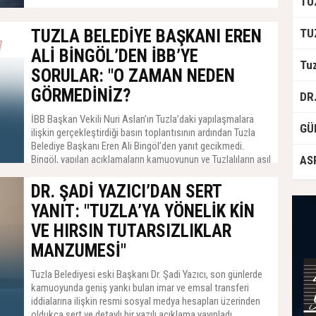
TUZLA BELEDİYE BAŞKANI EREN
ALİ BİNGÖL’DEN İBB’YE
SORULAR: "O ZAMAN NEDEN
GÖRMEDİNİZ?
İBB Başkan Vekili Nuri Aslan’ın Tuzla’daki yapılaşmalara
ilişkin gerçekleştirdiği basın toplantısının ardından Tuzla
Belediye Başkanı Eren Ali Bingöl’den yanıt gecikmedi.
Bingöl, yapılan açıklamaların kamuoyunun ve Tuzlalıların asıl
merak ettiği soruları cevapsız bıraktığını belirterek İBB
yönetimine 5 kritik soru yöneltti.
DR. ŞADİ YAZICI’DAN SERT
YANIT: "TUZLA’YA YÖNELİK KİN
VE HIRSIN TUTARSIZLIKLAR
MANZUMESİ"
Tuzla Belediyesi eski Başkanı Dr. Şadi Yazıcı, son günlerde
kamuoyunda geniş yankı bulan imar ve emsal transferi
iddialarına ilişkin resmi sosyal medya hesapları üzerinden
oldukça sert ve detaylı bir yazılı açıklama yayınladı.