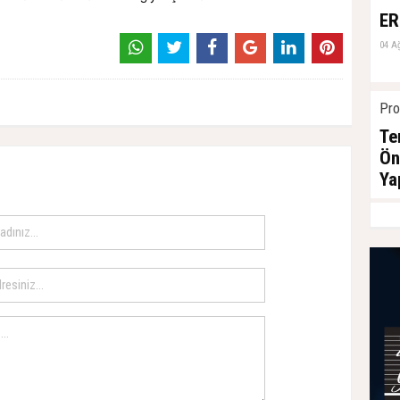
ER
04 A
Pro
Te
Ön
Ya
04 A