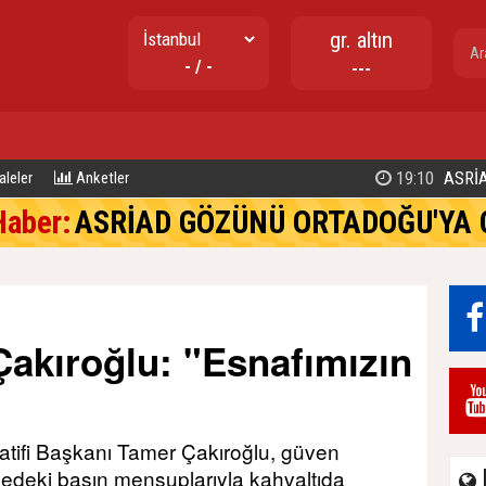
gr. altın
- / -
---
17:02
TUZLA BELEDİYE BAŞKANI EREN 
leler
Anketler
Haber:
ASRİAD GÖZÜNÜ ORTADOĞU'YA 
akıroğlu: "Esnafımızın
atifi Başkanı Tamer Çakıroğlu, güven
gedeki basın mensuplarıyla kahvaltıda