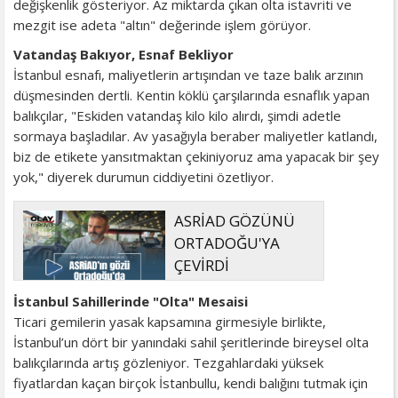
değişkenlik gösteriyor. Az miktarda çıkan olta istavriti ve
mezgit ise adeta "altın" değerinde işlem görüyor.
Vatandaş Bakıyor, Esnaf Bekliyor
İstanbul esnafı, maliyetlerin artışından ve taze balık arzının
düşmesinden dertli. Kentin köklü çarşılarında esnaflık yapan
balıkçılar, "Eskiden vatandaş kilo kilo alırdı, şimdi adetle
sormaya başladılar. Av yasağıyla beraber maliyetler katlandı,
biz de etikete yansıtmaktan çekiniyoruz ama yapacak bir şey
yok," diyerek durumun ciddiyetini özetliyor.
ASRİAD GÖZÜNÜ
ORTADOĞU'YA
ÇEVİRDİ
İstanbul Sahillerinde "Olta" Mesaisi
Ticari gemilerin yasak kapsamına girmesiyle birlikte,
İstanbul’un dört bir yanındaki sahil şeritlerinde bireysel olta
balıkçılarında artış gözleniyor. Tezgahlardaki yüksek
fiyatlardan kaçan birçok İstanbullu, kendi balığını tutmak için