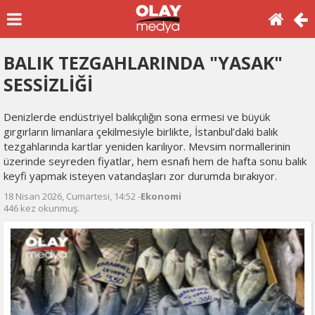
BALIK TEZGAHLARINDA "YASAK"
SESSİZLİĞİ
Denizlerde endüstriyel balıkçılığın sona ermesi ve büyük
gırgırların limanlara çekilmesiyle birlikte, İstanbul’daki balık
tezgahlarında kartlar yeniden karılıyor. Mevsim normallerinin
üzerinde seyreden fiyatlar, hem esnafı hem de hafta sonu balık
keyfi yapmak isteyen vatandaşları zor durumda bırakıyor.
18 Nisan 2026, Cumartesi, 14:52 -
Ekonomi
446 kez okunmuş.