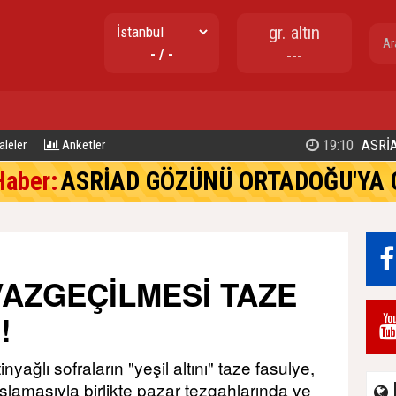
gr. altın
- / -
---
19:10
ASRİA
leler
Anketler
Haber:
ASRİAD GÖZÜNÜ ORTADOĞU'YA 
AZGEÇİLMESİ TAZE
!
yağlı sofraların "yeşil altını" taze fasulye,
amasıyla birlikte pazar tezgahlarında ve