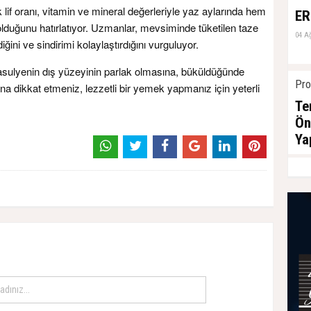
lif oranı, vitamin ve mineral değerleriyle yaz aylarında hem
ER
i olduğunu hatırlatıyor. Uzmanlar, mevsiminde tüketilen taze
04 A
ğini ve sindirimi kolaylaştırdığını vurguluyor.
asulyenin dış yüzeyinin parlak olmasına, büküldüğünde
Pro
na dikkat etmeniz, lezzetli bir yemek yapmanız için yeterli
Te
Ön
Ya
04 A