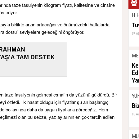
rında taze fasulyenin kilogram fiyatı, kalitesine ve cinsine
österiyor.
H.H
asıyla birlikte arzın artacağını ve önümüzdeki haftalarda
Tu
ofra dostu" seviyelere geleceğini öngörüyor.
07 A
RAHMAN
ME
AŞ'A TAM DESTEK
Ke
Ed
Ya
06 A
n taze fasulyenin gelmesi esnafın da yüzünü güldürdü. Bir
YÜ
yi özledi. İlk hasat olduğu için fiyatlar şu an başlangıç
Bi
e bollaşınca daha da uygun fiyatlarla göreceğiz. Hem
06 A
eçilmezi olan bu sebze, yaz aylarının en çok tercih edilen
MU