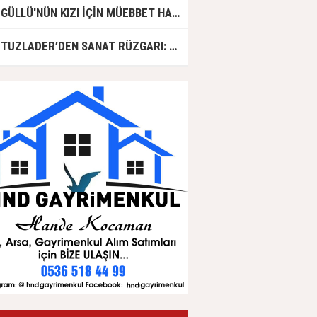
GÜLLÜ'NÜN KIZI İÇİN MÜEBBET HAPİS CEZASI İSTENDİ!
TUZLADER’DEN SANAT RÜZGARI: ŞARKILAR TUZLA İÇİN SÖYLENDİ