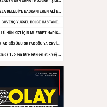
TUZLADER’DEN SANAT RÜZGARI: ŞARKILAR TUZLA İÇİN SÖYLENDİ
TUZLA BELEDİYE BAŞKANI EREN ALİ BİNGÖL’DEN İBB’YE SORULAR: "O ZAMAN NEDEN GÖRMEDİNİZ?
DR. GÜVENÇ YÜKSEL BÖLGE HASTANESİ'NDE ÇALIŞMAYA BAŞLADI
GÜLLÜ'NÜN KIZI İÇİN MÜEBBET HAPİS CEZASI İSTENDİ!
ASRİAD GÖZÜNÜ ORTADOĞU'YA ÇEVİRDİ
Tuzla’da 105 bin litre bitkisel atık yağ toplandı