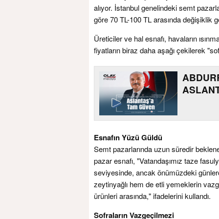
alıyor. İstanbul genelindeki semt pazarla
göre 70 TL-100 TL arasında değişiklik g
Üreticiler ve hal esnafı, havaların ısınm
fiyatların biraz daha aşağı çekilerek "s
ABDUR
ASLANT
Esnafın Yüzü Güldü
Semt pazarlarında uzun süredir beklene
pazar esnafı, "Vatandaşımız taze fasulye
seviyesinde, ancak önümüzdeki günlerd
zeytinyağlı hem de etli yemeklerin vazg
ürünleri arasında," ifadelerini kullandı.
Sofraların Vazgeçilmezi