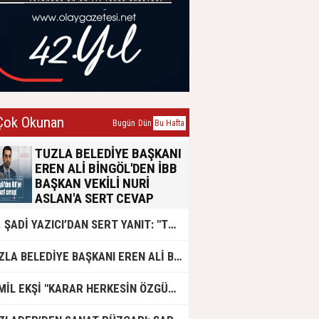
ok Okunan
Bugün
Dün
Bu Hafta
TUZLA BELEDİYE BAŞKANI
EREN ALİ BİNGÖL'DEN İBB
BAŞKAN VEKİLİ NURİ
ASLAN'A SERT CEVAP
Tuzla Belediye Başkanı Eren Ali
DR. ŞADİ YAZICI’DAN SERT YANIT: "TUZLA’YA YÖNELİK KİN VE HIRSIN TUTARSIZLIKLAR MANZUMESİ"
Bingöl, İBB Başkan Vekili Nuri
Aslan’ın emsal transferi konusundaki
açıklamalarına yazılı bir basın
TUZLA BELEDİYE BAŞKANI EREN ALİ BİNGÖL AK PARTİ'DE
açıklamasıyla yanıt verdi. Konunun
siyasi polemik değil, yaklaşık 50 bin
Tuzlalının geleceğini ilgilendiren
CEMİL EKŞİ "KARAR HERKESİN ÖZGÜRLÜĞÜ"
hayati bir sorun olduğunu vurgulayan
Bingöl, usulsüzlük iddialarının 2019-
2024 yıllarına ait olduğunu belirtti.