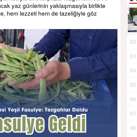
Sıcak yaz günlerinin yaklaşmasıyla birlikte
ye, hem lezzeti hem de tazeliğiyle göz
02
03
T
04
D
05
06
T
07
08