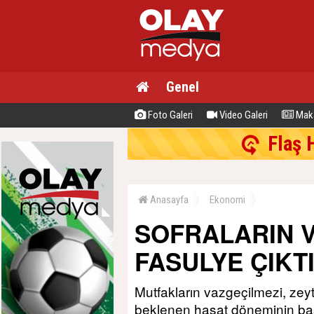
Genel
Foto Galeri
Video Galeri
Maka
Flaş 
Anasayfa
Ekonomi
SOFRALARIN V
FASULYE ÇIKTI
Mutfakların vazgeçilmezi, zeytin
beklenen hasat döneminin başl