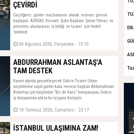
ÇEVİRDİ
Geçtiğimiz günler mazbatasını alarak resmen göreve
başlayan ASRİAD Kocaeli Şube Başkanı Şener Yılmaz ve
yönetimi, uluslararası iş birliği ve ticaret için hedef
belirledi.
06 Ağustos 2026, Perşembe - 19:10
ABDURRAHMAN ASLANTAŞ'A
TAM DESTEK
Kasım ayında gerçekleşecek Gebze Ticaret Odası
seçimlerine sayılı günler kala, mevcut başkan Abdurrahman
Aslantaş için başlatılan "Biz de Varız" kampanyası, Gebze
iş dünyasında adeta bir rüzgara dönüştü.
18 Temmuz 2026, Cumartesi - 23:17
İSTANBUL ULAŞIMINA ZAM!