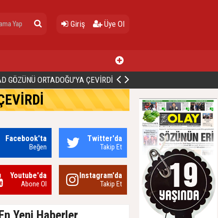
Giriş
Üye Ol
D GÖZÜNÜ ORTADOĞU'YA ÇEVİRDİ
ÇEVİRDİ
Facebook'ta
Twitter'da
Beğen
Takip Et
Youtube'da
Instagram'da
Abone Ol
Takip Et
En Yeni Haberler