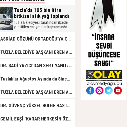
Tuzla’da 105 bin litre
bitkisel atık yağ toplandı
Tuzla Belediyesi tarafından ilçede
yürütülen çalışmalar kapsamında
2026 yılında 105 bin litre bitkisel atık
yağ toplandı. Muhtarlık, okul, mahalle
ASRİAD GÖZÜNÜ ORTADOĞU'YA ÇEVİRDİ
merkezi, mobil atık getirme merkezi,
işletme ve hanelerden toplanan atık
yağlar, biodizel üretiminde
UZLA BELEDİYE BAŞKANI EREN ALİ BİNGÖL’DEN İBB’YE SORULAR: "O ZAMAN NEDEN GÖRMEDİNİZ?
kullanılmak üzere geri dönüşüme
kazandırılıyor.
R. ŞADİ YAZICI’DAN SERT YANIT: "TUZLA’YA YÖNELİK KİN VE HIRSIN TUTARSIZLIKLAR MANZUMESİ"
Tuzlalılar Ağustos Ayında da Sinemaya Doyacak
UZLA BELEDİYE BAŞKANI EREN ALİ BİNGÖL'DEN İBB BAŞKAN VEKİLİ NURİ ASLAN'A SERT CEVAP
DR. GÜVENÇ YÜKSEL BÖLGE HASTANESİ'NDE ÇALIŞMAYA BAŞLADI
CEMİL EKŞİ "KARAR HERKESİN ÖZGÜRLÜĞÜ"