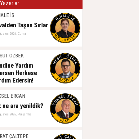
Yazarlar
ALE İŞ
valden Taşan Sırlar
ğustos 2026, Cuma
SUT ÖZBEK
ndine Yardım
ersen Herkese
rdım Edersin!
ğustos 2026, Perşembe
KSEL ERCAN
z ne ara yenildik?
ğustos 2026, Perşembe
RAT ÇALTEPE