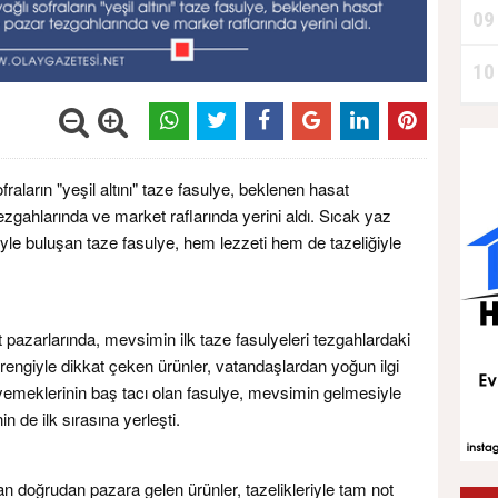
09
10
raların "yeşil altını" taze fasulye, beklenen hasat
zgahlarında ve market raflarında yerini aldı. Sıcak yaz
ciyle buluşan taze fasulye, hem lezzeti hem de tazeliğiyle
pazarlarında, mevsimin ilk taze fasulyeleri tezgahlardaki
eşil rengiyle dikkat çeken ürünler, vatandaşlardan yoğun ilgi
yemeklerinin baş tacı olan fasulye, mevsimin gelmesiyle
nin de ilk sırasına yerleşti.
an doğrudan pazara gelen ürünler, tazelikleriyle tam not