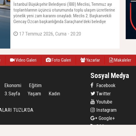
İstanbul Büyükşehir Belediyesi (İBB) Meclisi, Temmuz ayı
toplantılarının üçüncü oturumunda toplu ulaşım ücretlerine
yönelik yeni zam kararını onayladı. Meclis 2. Başkanvekili
Gencay Özcan başkanlığında Saraçhane’deki belediye
binasında gerçekleşen toplantıda, otobüs, metro,
metrobüs, minibüs, vapur, taksi ve okul servislerini
17 Temmuz 2026, Cuma - 20:20
kapsayan zam teklifi, AK Parti grubunun "hayır" oyuna
karşılık oy çokluğuyla kabul edildi.
e
Video Galeri
Foto Galeri
Yazarlar
Makaleler
Sosyal Medya
Ekonomi
Eğitim
Facebook
3.Sayfa
Yaşam
Kadın
Twitter
Youtube
ALARI TUZLA'DA
Instagram
Google+
RSS