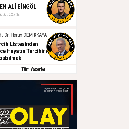
EN ALİ BİNGÖL
ğustos 2026, Salı
f. Dr. Harun DEMİRKAYA
rcih Listesinden
ce Hayatın Tercihini
pabilmek
ğustos 2026, Salı
Tüm Yazarlar