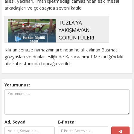
ailesi, yakınları, liman işletmeciliği camiasından eski mesai
arkadaşları ve çok sayıda seveni katıldı.
TUZLA'YA
YAKIŞMAYAN
GÖRÜNTÜLER!
Kılınan cenaze namazının ardından helallik alınan Basmacı,
gözyaşları ve dualar eşliğinde Karacaahmet Mezarlığı’ndaki
aile kabristanında toprağa verildi.
Yorumunuz:
Ad, Soyad:
E-Posta: