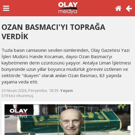
OZAN BASMACI'YI TOPRAĞA
VERDİK
Tuzla basın camiasının sevilen isimlerinden, Olay Gazetesi Yazı
İşleri Müdürü Hande Kocaman, dayısı Ozan Basmacı’yı
kaybetmenin derin üzüntüsünü yaşıyor. Antalya Liman İşletmesi
bünyesinde uzun yıllar boyunca müdürlük görevini üstlenen ve
sektörde "duayen" olarak anılan Ozan Basmacı, 83 yaşında
yaşama veda etti.
23 Nisan 2026, Perşembe, 18:39 -
Yaşam
519 kez okunmuş.