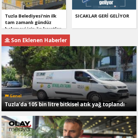
Tuzla Belediyesi'nin ilk
SICAKLAR GERİ GELİYOR
tam zamanlı gündüz
bakımevi için ön kayıtlar
başlıyor
Son Eklenen Haberler
Genel
Tuzla’da 105 bin litre bitkisel atık yağ toplandı